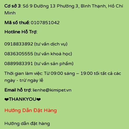
Cơ sở 3
: Số 9 Đường 13 Phường 3, Bình Thạnh, Hồ Chí
Minh
Mã số thuế:
0107851042
Hotline Hỗ Trợ:
0918833892 (tư vấn dịch vụ)
0836305555 (tư vấn khoá học)
0889983391 (tư vấn sản phẩm)
Thời gian làm việc: Từ 09:00 sáng – 19:00 tối tất cả các
ngày - trừ ngày lễ
Email hỗ trợ:
lienhe@kimipet.vn
❤️
THANKYOU
❤️
Hướng Dẫn Đặt Hàng
Hướng dẫn đặt hàng