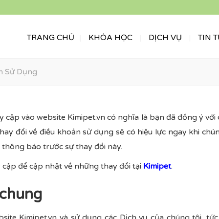
TRANG CHỦ
KHÓA HỌC
DỊCH VỤ
TIN 
n Sử Dụng
y cập vào website Kimipet.vn có nghĩa là bạn đã đồng ý với
hay đổi về điều khoản sử dụng sẽ có hiệu lực ngay khi chún
 thông báo trước sự thay đổi này.
cập để cập nhật về những thay đổi tại
Kimipet
.
 chung
site Kimipet.vn và sử dụng các Dịch vụ của chúng tôi, tứ