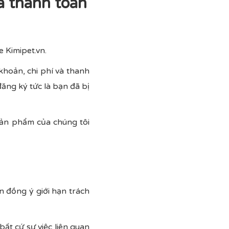
à thanh toán
 Kimipet.vn.
khoản, chi phí và thanh
đăng ký tức là bạn đã bị
 sản phẩm của chúng tôi
n đồng ý giới hạn trách
bất cứ sự việc liên quan