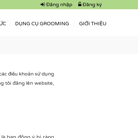
Đăng nhập
Đăng ký
TỨC
DỤNG CỤ GROOMING
GIỚI THIỆU
 các điều khoản sử dụng
g tôi đăng lên website,
c là bạn đồng ý bị ràng