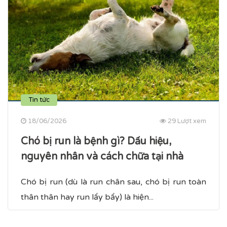
Tin tức
18/06/2026
29 Lượt xem
Chó bị run là bệnh gì? Dấu hiệu,
nguyên nhân và cách chữa tại nhà
Chó bị run (dù là run chân sau, chó bị run toàn
thân​ thân hay run lẩy bẩy) là hiện...