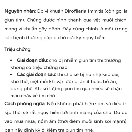
Nguyên nhân:
Do vi khuẩn Dirofilaria Immitis (còn gọi là
giun tim). Chúng được hình thành qua vết muỗi chích,
mang vi khuẩn gây bệnh. Đây cũng chính là một trong
các bệnh thường gặp ở chó cực kỳ nguy hiểm.
Triệu chứng:
Giai đoạn đầu:
chó bị nhiễm giun tim thì thường
không có triệu chứng nào.
Các giai đoạn sau:
thì chó sẽ bị ho nhẹ kéo dài,
khó thở, mệt mỏi khi vận động, ăn ít hoặc bỏ ăn,
bụng phệ. Khi số lượng giun tim quá nhiều sẽ chặn
máu chảy về tim chó.
Cách phòng ngừa:
Nếu không phát hiện sớm và điều trị
kịp thời sẽ rất nguy hiểm tới tính mạng của chó. Do đó
vào mùa mưa, nồm ẩm (thời điểm muỗi sinh sôi mạnh),
bạn hãy định kỳ đi kiểm tra giun tim nhé.