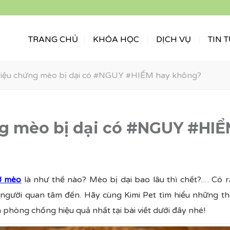
TRANG CHỦ
KHÓA HỌC
DỊCH VỤ
TIN 
riệu chứng mèo bị dại có #NGUY #HIỂM hay không?
g mèo bị dại có #NGUY #HIỂ
ở mèo
là như thế nào? Mèo bị dại bao lâu thì chết?… Có rấ
 người quan tâm đến. Hãy cùng Kimi Pet tìm hiểu những thô
 phòng chống hiệu quả nhất tại bài viết dưới đây nhé!