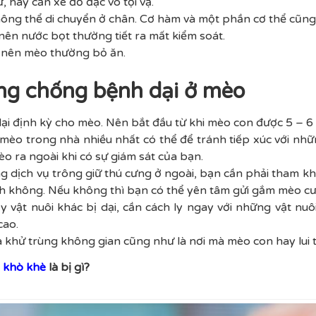
 hay cắn xé đồ đạc vô tội vạ.
không thể di chuyển ở chân. Cơ hàm và một phần cơ thể cũng b
 nên nước bọt thường tiết ra mất kiểm soát.
 nên mèo thường bỏ ăn.
ng chống bệnh dại ở mèo
i định kỳ cho mèo. Nên bắt đầu từ khi mèo con được 5 – 6 t
mèo trong nhà nhiều nhất có thể để tránh tiếp xúc với nhữn
o ra ngoài khi có sự giám sát của bạn.
 dịch vụ trông giữ thú cưng ở ngoài, bạn cần phải tham kh
h không. Nếu không thì bạn có thể yên tâm gửi gắm mèo cưn
ấy vật nuôi khác bị dại, cần cách ly ngay với những vật nu
cao.
à khử trùng không gian cũng như là nơi mà mèo con hay lui t
 khò khè
là bị gì?