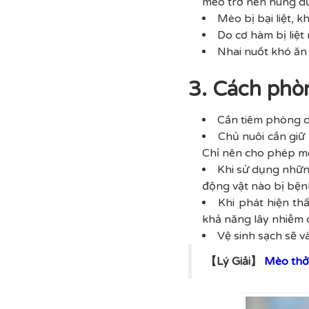
mèo trở nên hung dữ,
Mèo bị bại liệt, 
Do cơ hàm bị liệt
Nhai nuốt khó ăn
3. Cách phò
Cần tiêm phòng dạ
Chủ nuôi cần giữ 
Chỉ nên cho phép mè
Khi sử dụng những
động vật nào bị bện
Khi phát hiện th
khả năng lây nhiễm 
Vệ sinh sạch sẽ v
【Lý Giải】
Mèo thở