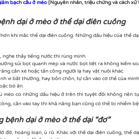
iảm bạch cầu ở mèo
[Nguyên nhân, triệu chứng và cách xử 
bệnh dại ở mèo ở thể dại điên cuồng
ơn khi mắc thể dại điên cuồng. Những dấu hiệu của thể dại
 nghe thấy tiếng nước thì rùng mình.
ường sủi bọt quanh mép và nước bọt tiết ra không kiểm soá
ăng cắn xé hoặc tấn công người lạ hay vật nuôi khác.
h vi bất thường, hay bồn chồn, tự cắn vào cơ thể của mình
oặc bỏ ăn.
 mèo có những dấu hiệu ở trên thì tuyệt đối không nên tự
 công, cắn vào tay thì khả năng bạn cũng có thể bị nhiễm bệ
g bệnh dại ở mèo ở thể dại “đơ”
ờ đờ, hoảng loạn, ủ rũ. Khác với thể dại điên cuồng, thể d