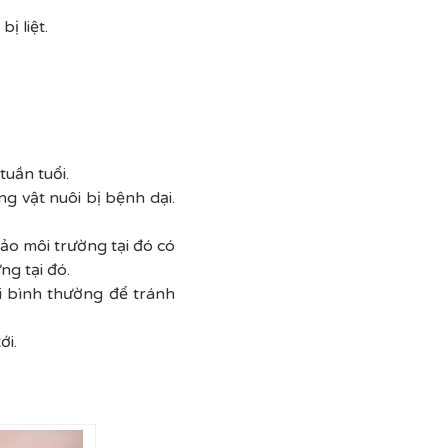
ị liệt.
uần tuổi.
g vật nuôi bị bệnh dại.
ảo môi trường tại đó có
g tại đó.
ôi bình thường để tránh
ới.