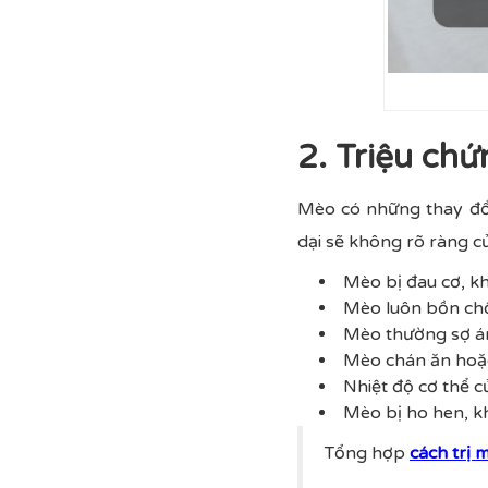
2. Triệu ch
Mèo có những thay đổi
dại sẽ không rõ ràng c
Mèo bị đau cơ, khô
Mèo luôn bồn chồn
Mèo thường sợ ánh
Mèo chán ăn hoặc
Nhiệt độ cơ thể c
Mèo bị ho hen, kh
Tổng hợp
cách trị 