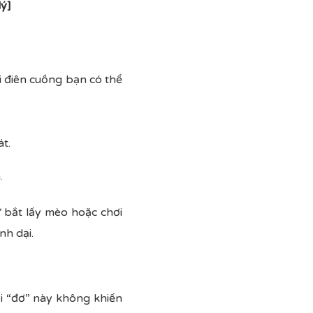
lý]
 điên cuồng bạn có thể
t.
.
 bắt lấy mèo hoặc chơi
nh dại.
ại “đơ” này không khiến