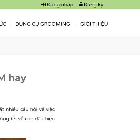
Đăng nhập
Đăng ký
TỨC
DỤNG CỤ GROOMING
GIỚI THIỆU
M hay
t nhiều câu hỏi về việc
ng tin về các dấu hiệu