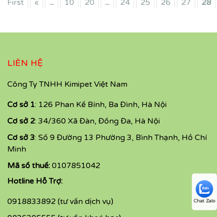
First
«
...
10
20
...
24
25
26
27
28
LIÊN HỆ
Công Ty TNHH Kimipet Việt Nam
Cơ sở 1
: 126 Phan Kế Bính, Ba Đình, Hà Nội
Cơ sở 2
: 34/360 Xã Đàn, Đống Đa, Hà Nội
Cơ sở 3
: Số 9 Đường 13 Phường 3, Bình Thạnh, Hồ Chí
Minh
Mã số thuế:
0107851042
Hotline Hỗ Trợ:
0918833892 (tư vấn dịch vụ)
Chat Zalo