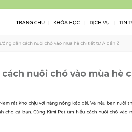
TRANG CHỦ
KHÓA HỌC
DỊCH VỤ
TIN 
ướng dẫn cách nuôi chó vào mùa hè chi tiết từ A đến Z
cách nuôi chó vào mùa hè ch
t Nam rất khó chịu với nắng nóng kéo dài. Và nếu bạn nuôi t
h cho cả bạn. Cùng Kimi Pet tìm hiểu cách nuôi chó vào mù