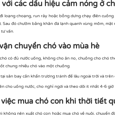
 với các dấu hiệu cảm nóng ở c
 đi loạng choạng, run rảy hoặc bỗng dưng chạy điên cuồng
t. Sau đó chườm bằng khăn đá lạnh quanh vùng mõm, mặt 
 tư vấn.
i vận chuyển chó vào mùa hè
chó có đủ nước uống, không cho ăn no, chuồng cho chó th
hốt chung nhiều chó vào một chuồng.
 tại sân bay cần khẩn trương tránh để lâu ngoài trời và trê
ên cho uống nước, cho nghỉ ngơi và theo dõi ít nhất 4-6 giờ
việc mua chó con khi thời tiết 
ì không nên xuất chó con hoặc mua chó về nuôi, chuyển đổi