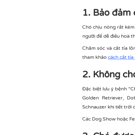
1. Bảo đảm 
Chó chịu nóng rất kém 
người để dễ điều hoà th
Chăm sóc và cắt tỉa l
tham khảo
cách cắt tỉa
2. Không cho
Đặc biệt lưu ý bệnh “
Golden Retriever, Do
Schnauzer khi tiết trời
Các Dog Show hoặc Fes