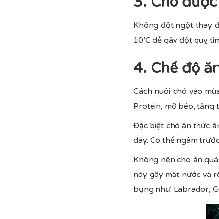
3. Chó được 
Không đột ngột thay đổ
10’C dễ gây đột quỵ ti
4. Chế độ ăn
Cách nuôi chó vào mùa
Protein, mỡ béo, tăng 
Đặc biệt chó ăn thức 
dày. Có thể ngâm trước
Không nên cho ăn quá n
này gây mất nước và rố
bụng như: Labrador, 