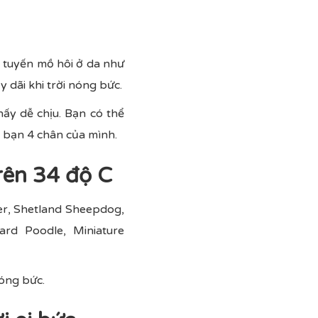
ó tuyến mồ hôi ở da như
y dãi khi trời nóng bức.
ấy dễ chịu. Bạn có thể
 bạn 4 chân của mình.
trên 34 độ C
er, Shetland Sheepdog,
ard Poodle, Miniature
óng bức.