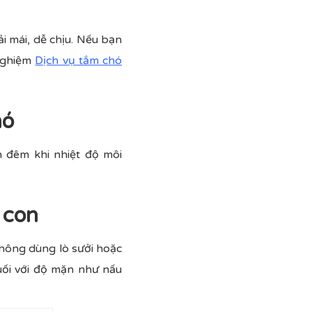
i mái, dễ chịu. Nếu bạn
 nghiệm
Dịch vụ tắm chó
hó
 đêm khi nhiệt độ môi
 con
hông dùng lò sưởi hoặc
uối với độ mặn như nấu