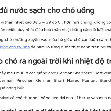
đủ nước sạch cho chó uống
vì thân nhiệt cao 38,5 – 39 độ C , hơn nữa chúng không c
ân nhiệt, duy nhất điều hoà thân nhiệt bằng cách lè lưỡi chả
ông chó thường xuyên vào mùa hè giúp chú cún luôn cảm th
 lông chó tại nhà
để nắm rõ từng bước thực hành trên người
 chó ra ngoài trời khi nhiệt độ 
Chảy máu mũi” ở các giống chó: German Shepherd, Rottweil
berman Pinscher, German Short Haired Pointer, Stand
 quá nóng bức.
tival có chó thường không kéo dài quá 11h trưa vào mùa n