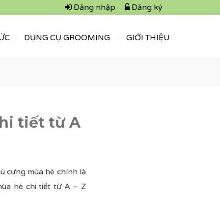
Đăng nhập
Đăng ký
TỨC
DỤNG CỤ GROOMING
GIỚI THIỆU
i tiết từ A
hú cưng mùa hè chính là
a hè chi tiết từ A – Z