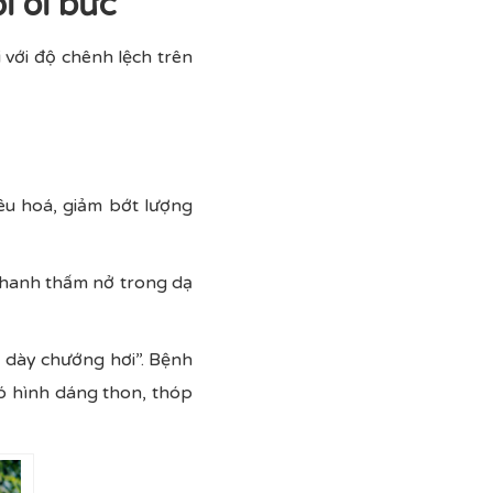
i oi bức
 với độ chênh lệch trên
êu hoá, giảm bớt lượng
nhanh thấm nở trong dạ
ạ dày chướng hơi”. Bệnh
có hình dáng thon, thóp