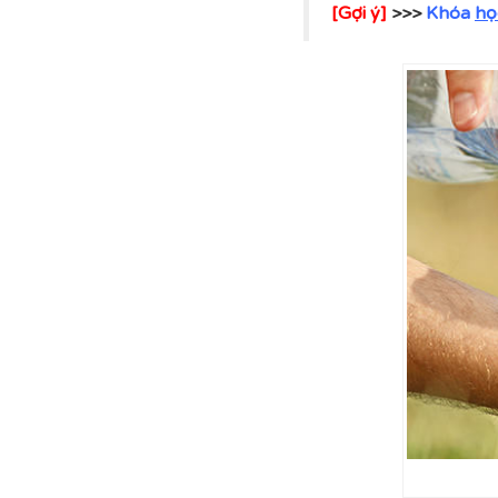
[Gợi ý]
>>>
Khóa
họ