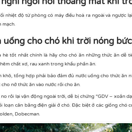
nghỉ ngơi nơi thoáng mát khi trờ
i nhiệt độ từ phòng có máy điều hoà ra ngoài và ngược lại
m mạch.
 uống cho chó khi trời nóng bức
 hè tốt nhất chính là hãy cho chó ăn những thức ăn dễ ti
thêm chất xơ, rau xanh trong khẩu phần ăn.
ăn khô, tổng hợp phải bảo đảm đủ nước uống cho thức ăn 
 cho nở thức ăn vào nước rồi cho ăn.
o rồi lại vận động ngoài trời, dễ bị chứng “GDV – xoắn d
i loạn cân bằng điện giải ở chó. Đặc biệt ở các giống chó 
Golden, Dobecman.