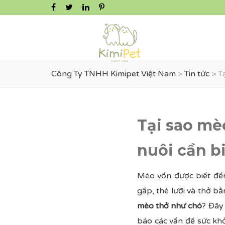
Công Ty TNHH Kimipet Việt Nam
>
Tin tức
>
T
Tại sao mè
nuôi cần bi
Mèo vốn được biết đến
gấp, thè lưỡi và thở b
mèo thở như chó​
? Đây
báo các vấn đề sức kh