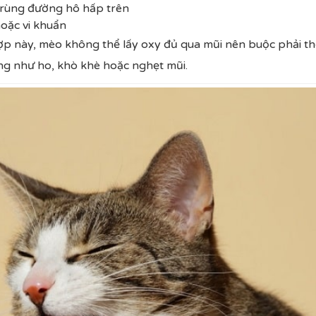
trùng đường hô hấp trên
hoặc vi khuẩn
p này, mèo không thể lấy oxy đủ qua mũi nên buộc phải t
ng như ho, khò khè hoặc nghẹt mũi.