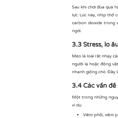
Sau khi chơi đùa quá h
lực. Lúc này, nhịp thở
carbon dioxide trong c
ngơi.
3.3 Stress, lo â
Mèo là loài rất nhạy c
người lạ hoặc động vậ
nhanh giống chó. Đây l
3.4 Các vấn đề
Một trong những nguyê
ví dụ:
Viêm phổi, viêm 