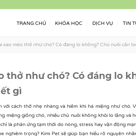
TRANG CHỦ
KHÓA HỌC
DỊCH VỤ
TIN 
ại sao mèo thở như chó? Có đáng lo không? Chủ nuôi cần biế
o thở như chó? Có đáng lo 
ết gì
 với cách thở nhẹ nhàng và hiếm khi há miệng như chó. Vì
ằng miệng giống chó, nhiều chủ nuôi không khỏi lo lắng và
 chỉ là phản ứng tạm thời do nóng, stress hay vận động mạn
ỏe nghiêm trọng? Kimi Pet sẽ giúp bạn hiểu rõ nguyên nhâ