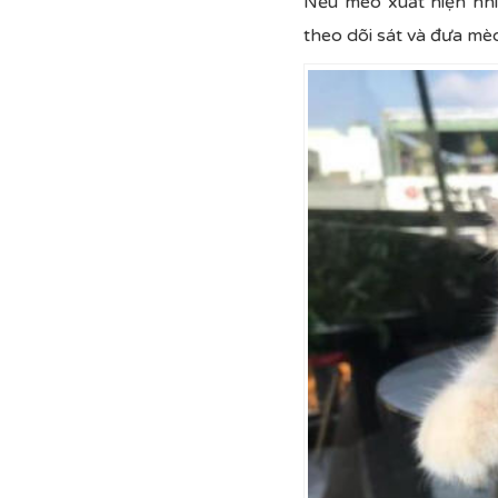
Nếu mèo xuất hiện nhiề
theo dõi sát và đưa mè