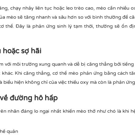
ăng, chạy nhảy liên tục hoặc leo trèo cao, mèo cần nhiều 
 của mèo sẽ tăng nhanh và sâu hơn so với bình thường để câ
ơ thể. Đây là phản ứng sinh lý tạm thời, thường sẽ ổn đị
u hoặc sợ hãi
ảm với môi trường xung quanh và dễ bị căng thẳng bởi tiếng 
t khác. Khi căng thẳng, cơ thể mèo phản ứng bằng cách tăn
à biểu hiện không chỉ của việc thiếu oxy mà còn là phản ứng
 về đường hô hấp
n nhân đáng lo ngại nhất khiến mèo thở như chó là khi h
phế quản