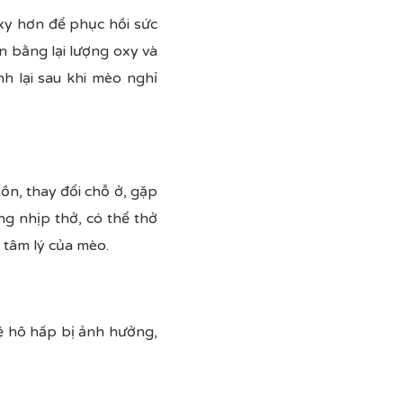
oxy hơn để phục hồi sức
n bằng lại lượng oxy và
nh lại sau khi mèo nghỉ
ồn, thay đổi chỗ ở, gặp
g nhịp thở, có thể thở
 tâm lý của mèo.
ệ hô hấp bị ảnh hưởng,