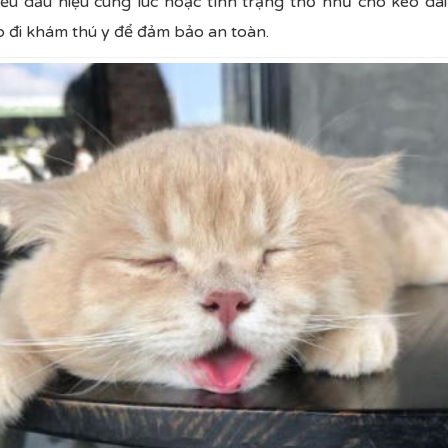
u dấu hiệu cùng lúc hoặc tình trạng thở như chó kéo dài,
o đi khám thú y để đảm bảo an toàn.