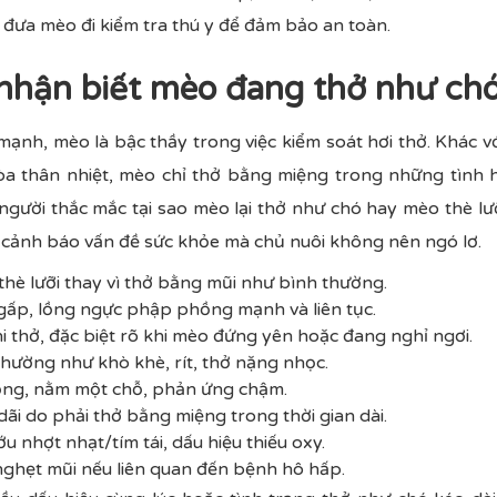
n đưa mèo đi kiểm tra thú y để đảm bảo an toàn.
 nhận biết mèo đang thở như ch
mạnh, mèo là bậc thầy trong việc kiểm soát hơi thở. Khác v
hòa thân nhiệt, mèo chỉ thở bằng miệng trong những tình h
 người thắc mắc tại sao mèo lại thở như chó hay mèo thè lưỡ
 cảnh báo vấn đề sức khỏe mà chủ nuôi không nên ngó lơ.
hè lưỡi thay vì thở bằng mũi như bình thường.
gấp, lồng ngực phập phồng mạnh và liên tục.
 thở, đặc biệt rõ khi mèo đứng yên hoặc đang nghỉ ngơi.
thường như khò khè, rít, thở nặng nhọc.
động, nằm một chỗ, phản ứng chậm.
ãi do phải thở bằng miệng trong thời gian dài.
u nhợt nhạt/tím tái, dấu hiệu thiếu oxy.
nghẹt mũi nếu liên quan đến bệnh hô hấp.