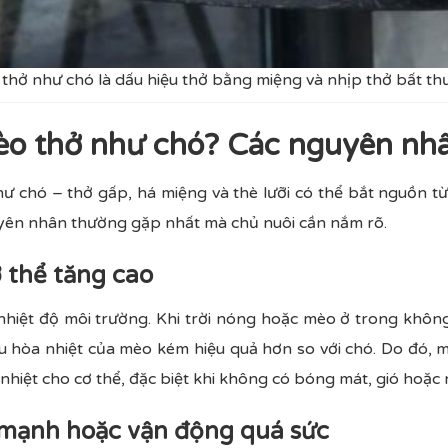
thở như chó là dấu hiệu thở bằng miệng và nhịp thở bất th
mèo thở như chó​? Các nguyên nh
 chó – thở gấp, há miệng và thè lưỡi có thể bắt nguồn từ
yên nhân thường gặp nhất mà chủ nuôi cần nắm rõ.
ơ thể tăng cao
hiệt độ môi trường. Khi trời nóng hoặc mèo ở trong không
ều hòa nhiệt của mèo kém hiệu quả hơn so với chó. Do đó,
nhiệt cho cơ thể, đặc biệt khi không có bóng mát, gió hoặc 
 mạnh hoặc vận động quá sức