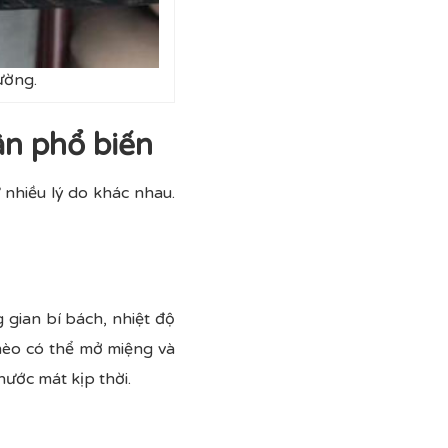
ường.
ân phổ biến
 nhiều lý do khác nhau.
 gian bí bách, nhiệt độ
 mèo có thể mở miệng và
nước mát kịp thời.