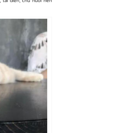
 tái diễn, chủ nuôi nên