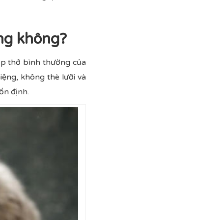
ờng không?
ịp thở bình thường của
ng, không thè lưỡi và
ổn định.