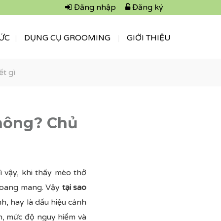
Đăng nhập
Đăng ký
TỨC
DỤNG CỤ GROOMING
GIỚI THIỆU
t gì
không? Chủ
 vậy, khi thấy mèo thở
 hoang mang. Vậy
tại sao
h, hay là dấu hiệu cảnh
n, mức độ nguy hiểm và