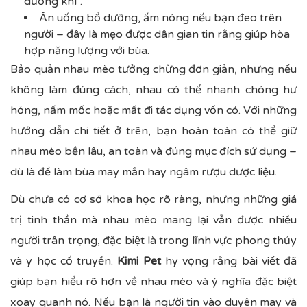
dương khí”.
Ăn uống bổ dưỡng, ấm nóng nếu bạn đeo trên
người – đây là mẹo được dân gian tin rằng giúp hòa
hợp năng lượng với bùa.
Bảo quản nhau mèo tưởng chừng đơn giản, nhưng nếu
không làm đúng cách, nhau có thể nhanh chóng hư
hỏng, nấm mốc hoặc mất đi tác dụng vốn có. Với những
hướng dẫn chi tiết ở trên, bạn hoàn toàn có thể giữ
nhau mèo bền lâu, an toàn và đúng mục đích sử dụng –
dù là để làm bùa may mắn hay ngâm rượu dược liệu.
Dù chưa có cơ sở khoa học rõ ràng, nhưng những giá
trị tinh thần mà nhau mèo mang lại vẫn được nhiều
người trân trọng, đặc biệt là trong lĩnh vực phong thủy
và y học cổ truyền.
Kimi Pet
hy vọng rằng bài viết đã
giúp bạn hiểu rõ hơn về nhau mèo và ý nghĩa đặc biệt
xoay quanh nó. Nếu bạn là người tin vào duyên may và