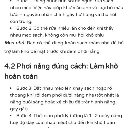
Bước 1: Dùng nước đun sôi để nguội rửa sạch
nhau mèo. Việc này giúp khử mùi tanh và loại bỏ máu
tươi – nguyên nhân chính gây hư hỏng và thu hút
côn trùng.
Bước 2: Có thể rửa nhiều lần cho đến khi thấy
nhau mèo sạch, không còn mùi hôi khó chịu.
Mẹo nhỏ:
Bạn có thể dùng khăn sạch thấm nhẹ để hỗ
trợ làm khô bề mặt trước khi đem phơi nắng.
4.2 Phơi nắng đúng cách: Làm khô
hoàn toàn
Bước 3: Đặt nhau mèo lên khay sạch hoặc rổ
thoáng khí rồi đem phơi dưới nắng nhẹ (tốt nhất là
nắng buổi sáng hoặc xế chiều để tránh ánh nắng
gay gắt).
Bước 4: Thời gian phơi lý tưởng là 1–2 ngày nắng
(tùy độ dày của nhau mèo) cho đến khi khô hoàn