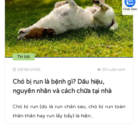
Chat Zalo
Tin tức
18/06/2026
30 Lượt xem
Chó bị run là bệnh gì? Dấu hiệu,
nguyên nhân và cách chữa tại nhà
Chó bị run (dù là run chân sau, chó bị run toàn
thân​ thân hay run lẩy bẩy) là hiện...