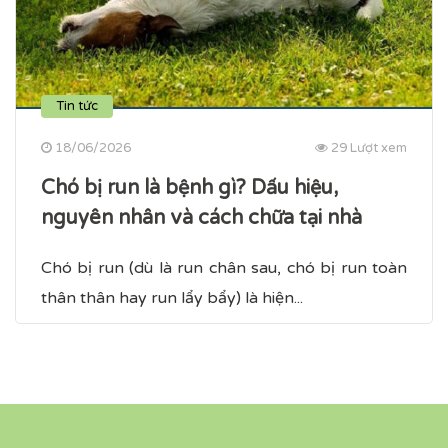
Tin tức
18/06/2026
29 Lượt xem
Chó bị run là bệnh gì? Dấu hiệu,
nguyên nhân và cách chữa tại nhà
Chó bị run (dù là run chân sau, chó bị run toàn
thân​ thân hay run lẩy bẩy) là hiện...