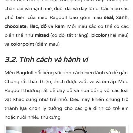
chân dài và mạnh mẽ, đuôi dài và dày lông. Các màu sắc
phổ biến của mèo Ragdoll bao gồm màu
seal, xanh,
chocolate, lilac, đỏ
và
kem
. Mỗi màu sắc có thể có các
biến thể như
mitted
(có đôi tất trắng),
bicolor
(hai màu)
và
colorpoint
(điểm màu).
3.2. Tính cách và hành vi
Mèo Ragdoll nổi tiếng với tính cách hiền lành và dễ gần.
Chúng rất thân thiện, thích được vuốt ve và ôm ấp. Mèo
Ragdoll thường rất dễ dạy dỗ và hòa đồng với các loài
vật khác cũng như trẻ nhỏ. Điều này khiến chúng trở
thành lựa chọn lý tưởng cho các gia đình có trẻ em
hoặc nuôi nhiều thú cưng.