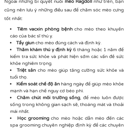
Ngoài những bí quyết nuôi
mèo Ragdoll
như trên, bạn
cũng nên lưu ý những điều sau để chăm sóc mèo cưng
tốt nhất:
Tiêm vacxin phòng bệnh
cho mèo theo khuyến
cáo của bác sĩ thú y.
Tẩy giun
cho mèo đúng cách và định kỳ.
Thăm khám thú y định kỳ
6 tháng hoặc 1 năm để
kiểm tra sức khỏe và phát hiện sớm các vấn đề sức
khỏe nghiêm trọng.
Triệt sản
cho mèo giúp tăng cường sức khỏe và
tuổi thọ.
Kiểm soát chế độ ăn
hàng ngày để giúp mèo khỏe
mạnh và hạn chế nguy cơ béo phì.
Chăm chút môi trường sống
, để mèo luôn được
sống trong không gian sạch sẽ, thoáng mát và thoải
mái nhất.
Học grooming
cho mèo hoặc dẫn mèo đến các
spa grooming chuyên nghiệp định kỳ để các chuyên