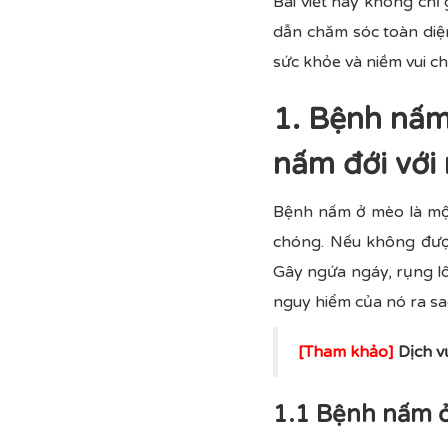
Bài viết này không ch
dẫn chăm sóc toàn diệ
sức khỏe và niềm vui c
1. Bệnh nấm
nấm đới với
Bệnh nấm ở mèo là một
chóng. Nếu không được
Gây ngứa ngáy, rụng lô
nguy hiểm của nó ra s
[Tham khảo]
Dịch 
1.1 Bệnh nấm ở