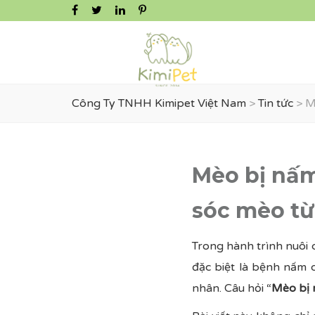
Công Ty TNHH Kimipet Việt Nam
>
Tin tức
>
M
Mèo bị nấ
sóc mèo từ
Trong hành trình nuôi
đặc biệt là bệnh nấm 
nhân. Câu hỏi “
Mèo
bị