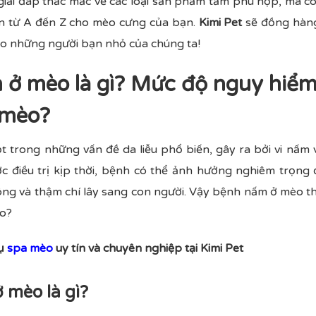
ỉ giải đáp thắc mắc về các loại sản phẩm tắm phù hợp, mà 
n từ A đến Z cho mèo cưng của bạn.
Kimi Pet
sẽ đồng hàng
ho những người bạn nhỏ của chúng ta!
 ở mèo là gì? Mức độ nguy hiể
 mèo?
 trong những vấn đề da liễu phổ biến, gây ra bởi vi nấm v
 điều trị kịp thời, bệnh có thể ảnh hưởng nghiêm trọng
ng và thậm chí lây sang con người. Vậy bệnh nấm ở mèo th
ao?
vụ
spa mèo
uy tín và chuyên nghiệp tại Kimi Pet
 mèo là gì?