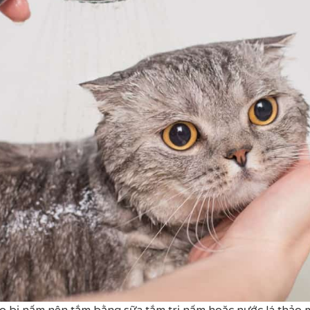
 bị nấm nên tắm bằng sữa tắm trị nấm hoặc nước lá thảo 