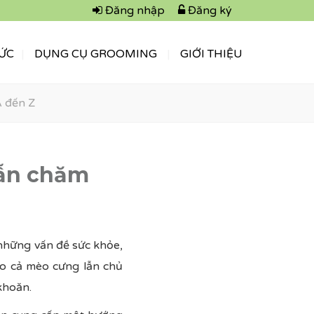
Đăng nhập
Đăng ký
TỨC
DỤNG CỤ GROOMING
GIỚI THIỆU
 đến Z
dẫn chăm
những vấn đề sức khỏe,
ho cả mèo cưng lẫn chủ
khoăn.