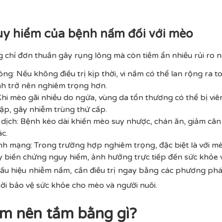
uy hiểm của bệnh nấm đối với mèo
chỉ đơn thuần gây rụng lông mà còn tiềm ẩn nhiều rủi ro n
ng: Nếu không điều trị kịp thời, vi nấm có thể lan rộng ra 
nh trở nên nghiêm trọng hơn.
hi mèo gãi nhiều do ngứa, vùng da tổn thương có thể bị viêm
ập, gây nhiễm trùng thứ cấp.
dịch: Bệnh kéo dài khiến mèo suy nhược, chán ăn, giảm cân
c.
nh mạng: Trong trường hợp nghiêm trọng, đặc biệt là với m
 biến chứng nguy hiểm, ảnh hưởng trực tiếp đến sức khỏe 
dấu hiệu nhiễm nấm, cần điều trị ngay bằng các phương p
ời bảo vệ sức khỏe cho mèo và người nuôi.
ấm nên tắm bằng gì?