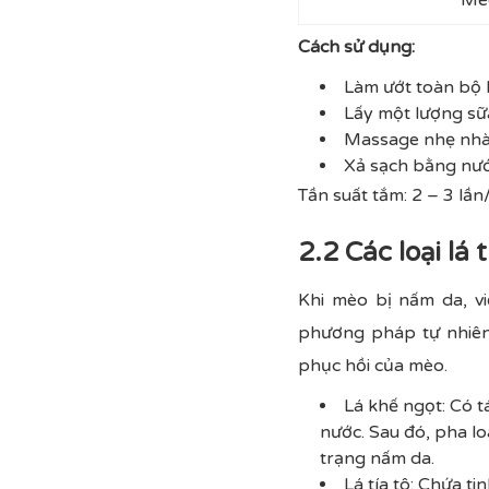
Cách sử dụng:
Làm ướt toàn bộ
Lấy một lượng sữa
Massage nhẹ nhàn
Xả sạch bằng nướ
Tần suất tắm: 2 – 3 lần
2.2 Các loại lá
Khi mèo bị nấm da, vi
phương pháp tự nhiên 
phục hồi của mèo.
Lá khế ngọt: Có t
nước. Sau đó, pha l
trạng nấm da.
Lá tía tô: Chứa t