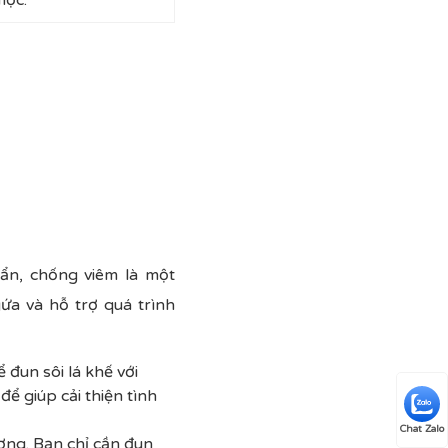
uẩn, chống viêm là một
ứa và hỗ trợ quá trình
đun sôi lá khế với
ể giúp cải thiện tình
Chat Zalo
ương. Bạn chỉ cần đun