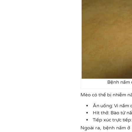
Bệnh nấm ở 
Mèo có thể bị nhiễm n
Ăn uống: Vi nấm c
Hít thở: Bào tử n
Tiếp xúc trực ti
Ngoài ra, bệnh nấm ở 