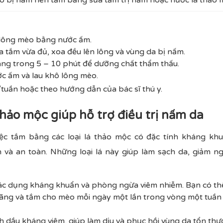
 lông mèo bằng nước ấm.
 tắm vừa đủ, xoa đều lên lông và vùng da bị nấm.
g trong 5 – 10 phút để dưỡng chất thẩm thấu.
c ấm và lau khô lông mèo.
/tuần hoặc theo hướng dẫn của bác sĩ thú y.
 thảo mộc giúp hỗ trợ điều trị nấm da
ệc tắm bằng các loại lá thảo mộc có đặc tính kháng kh
và an toàn. Những loại lá này giúp làm sạch da, giảm ng
ác dụng kháng khuẩn và phòng ngừa viêm nhiễm. Bạn có thể 
oãng và tắm cho mèo mỗi ngày một lần trong vòng một tuần đ
inh dầu kháng viêm, giúp làm dịu và phục hồi vùng da tổn th