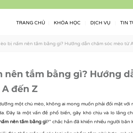
TRANG CHỦ
KHÓA HỌC
DỊCH VỤ
TIN 
èo bị nấm nên tắm bằng gì? Hướng dẫn chăm sóc mèo từ A
m nên tắm bằng gì? Hướng 
 A đến Z
 dưỡng một chú mèo, không ai mong muốn phải đối mặt với 
da. Đây là một vấn đề phổ biến, gây khó chịu và lo lắng c
 nấm nên tắm bằng gì
?” chắc hẳn đã khiến nhiều người băn 