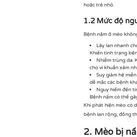
hoặc trẻ nhỏ.
1.2 Mức độ ng
Bệnh nấm ở mèo không 
Lây lan nhanh chó
Khiến tình trạng bệ
Nhiễm trùng da: K
cho vi khuẩn xâm nh
Suy giảm hệ miễn 
dễ mắc các bệnh khá
Nguy hiểm đến tí
Bệnh nấm có thể gây
Khi phát hiện mèo có 
bệnh lan rộng, đồng th
2. Mèo bị n