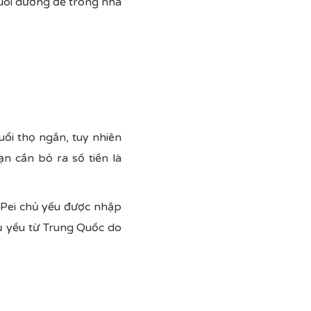
nuôi dưỡng để trông nhà
uổi thọ ngắn, tuy nhiên
n cần bỏ ra số tiền là
 Pei chủ yếu được nhập
ủ yếu từ Trung Quốc do