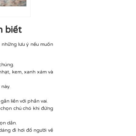
n biết
ết những lưu ý nếu muốn
 chúng.
 nhạt, kem, xanh xám và
 này.
gắn liền với phần vai.
 chọn chú chó khi đứng
họn dần.
dáng đi hơi đổ người về