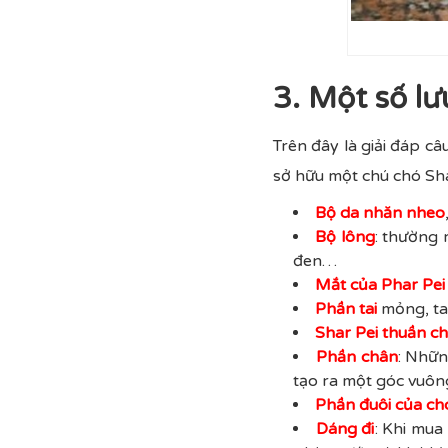
3. Một số lư
Trên đây là giải đáp c
sở hữu một chú chó Sha
Bộ da nhăn nheo
Bộ lông
: thường 
đen…
Mắt của Phar Pei
Phần tai
mỏng, tai
Shar Pei thuần c
Phần chân
: Nhữn
tạo ra một góc vuông
Phần đuôi của ch
Dáng đi
: Khi mua