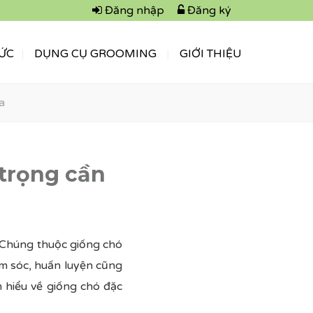
Đăng nhập
Đăng ký
TỨC
DỤNG CỤ GROOMING
GIỚI THIỆU
a
 trọng cần
 Chúng thuộc giống chó
ăm sóc, huấn luyện cũng
 hiểu về giống chó đặc