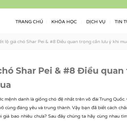
TRANG CHỦ
KHÓA HỌC
DỊCH VỤ
TIN 
iết lộ giá chó Shar Pei & #8 Điều quan trọng cần lưu ý khi mu
 chó Shar Pei & #8 Điều quan
mua
ợc mệnh danh là giống chó đệ nhất trên võ đài Trung Quốc.
vô cùng đáng yêu và trung thành. Vậy bạn đã biết cách ch
i giá bao nhiêu chưa? Sau đây chúng ta hãy cùng nhau tìm