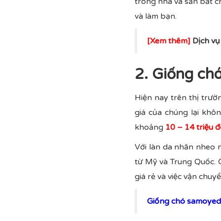
trông nhà và săn bắt c
và làm bạn.
[Xem thêm]
Dịch v
2. Giống chó
Hiện nay trên thị trườ
giá của chúng lại khô
khoảng
10 – 14 triệu 
Với làn da nhăn nheo 
từ Mỹ và Trung Quốc. 
giá rẻ và việc vận chu
Giống chó samoyed 