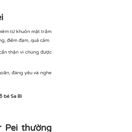
ei
hiêm từ khuôn mặt trầm
ng, điềm đạm, quả cảm.
cẩn thận vì chúng được
goãn, đáng yêu và nghe
ỗ bé Sa Bì
r Pei thường