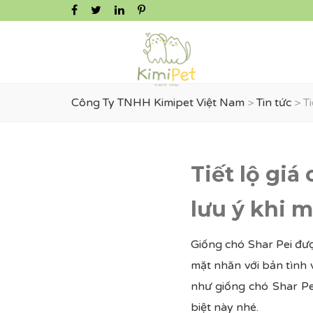
Công Ty TNHH Kimipet Việt Nam
>
Tin tức
>
T
Tiết lộ giá
lưu ý khi 
Giống chó Shar Pei đư
mặt nhăn với bản tình 
như giống chó Shar Pe
biệt này nhé.