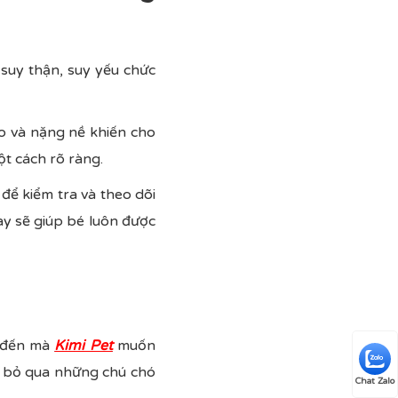
 suy thận, suy yếu chức
o và nặng nề khiến cho
t cách rõ ràng.
để kiểm tra và theo dõi
ày sẽ giúp bé luôn được
u đến mà
Kimi Pet
muốn
g bỏ qua những chú chó
Chat Zalo