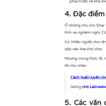
phía trước và khá bì
4. Đặc điểm
Ở những chú chó Shar 
tĩnh và nghiêm nghị. C
Có nhiều người cho rằ
xếp vào loại chó chọi.
Nhưng trong thực tế, 
lời chủ nhân.
Cách huấn luyện ch
Giống
chó Labrador
5. Các vấn 