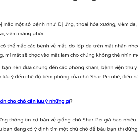
ị mắc một số bệnh như: Dị ứng, thoái hóa xương, viêm da,
ai, viêm màng phổi…
n có thể mắc các bệnh về mắt, do lớp da trên mặt nhăn nhe
, mí mắt sẽ chọc vào mắt làm cho chúng không thể nhìn mộ
n bạn nên đưa chúng đến các phòng khám, bệnh viện thú y 
 lưu ý đến chế độ tiêm phòng của chó Shar Pei nhé, điều n
xin cho chó cần lưu ý những gì
?
ững thông tin cơ bản về giống chó Shar Pei giá bao nhiê
Nếu bạn đang có ý định tìm một chú chó để bầu bạn thì đừn