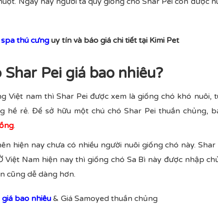
huột. Ngày nay người ta quy giống chó Shar Pei còn được 
ụ
spa thú cưng
uy tín và báo giá chi tiết tại Kimi Pet
 Shar Pei giá bao nhiêu?
ng Việt nam thì Shar Pei được xem là giống chó khó nuôi, t
ng hề rẻ. Để sở hữu một chú chó Shar Pei thuần chủng, bạ
đồng
.
nên hiện nay chưa có nhiều người nuôi giống chó này. Shar
Ở Việt Nam hiện nay thì giống chó Sa Bì này được nhập ch
yển cũng dễ dàng hơn.
giá bao nhiêu
& Giá Samoyed thuần chủng