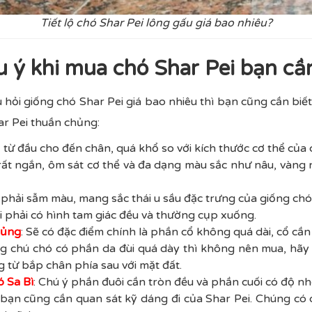
Tiết lộ chó Shar Pei lông gấu giá bao nhiêu?
u ý khi mua chó Shar Pei bạn cầ
âu hỏi giống chó Shar Pei giá bao nhiêu thì bạn cũng cần bi
r Pei thuần chủng:
, từ đầu cho đến chân, quá khổ so với kích thước cơ thể của
rất ngắn, ôm sát cơ thể và đa dạng màu sắc như nâu, vàng
phải sẫm màu, mang sắc thái u sầu đặc trưng của giống chó
 phải có hình tam giác đều và thường cụp xuống.
hủng
: Sẽ có đặc điểm chính là phần cổ không quá dài, cổ cần 
g chú chó có phần da đùi quá dày thì không nên mua, hãy
 từ bắp chân phía sau với mặt đất.
ó Sa Bì
: Chú ý phần đuôi cần tròn đều và phần cuối có độ n
 bạn cũng cần quan sát kỹ dáng đi của Shar Pei. Chúng có 