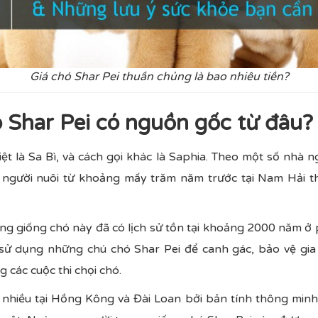
Giá chó Shar Pei thuần chủng là bao nhiêu tiền?
ó Shar Pei có nguồn gốc từ đâu?
ệt là Sa Bì, và cách gọi khác là Saphia. Theo một số nhà n
 người nuôi từ khoảng mấy trăm năm trước tại Nam Hải t
ằng giống chó này đã có lịch sử tồn tại khoảng 2000 năm ở
sử dụng những chú chó Shar Pei để canh gác, bảo vệ gia s
 các cuộc thi chọi chó.
nhiều tại Hồng Kông và Đài Loan bởi bản tính thông minh 