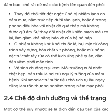
đảm bảo, chó rất dễ mắc các bệnh liên quan đến phổi.
Thay đổi thời tiết đột ngột: Chó bị nhiễm lạnh do
dầm mưa, nằm trực tiếp dưới sàn lạnh, hoặc ở trong
phòng điều hòa với nhiệt độ quá thấp mà không
được giữ ấm. Sự thay đổi nhiệt độ khiến mạch máu co
lại, làm giảm khả năng bảo vệ của hệ hô hấp.
Ô nhiễm không khí: Khói thuốc lá, bụi mịn từ công
trình xây dựng, hóa chất xịt phòng, hoặc mùi nồng
nặc từ chất tẩy rửa có thể kích ứng phế quản, dẫn
đến viêm phổi mãn tính.
Vệ sinh chuồng trại kém: Môi trường nuôi nhốt
chật hẹp, bẩn thỉu là nơi trú ngụ lý tưởng của mầm
bệnh. Khí amoniac từ nước tiểu chó tích tụ lâu ngày
cũng làm tổn thương nghiêm trọng niêm mạc phổi.
2.4 Chế độ dinh dưỡng và thể trạng
Một cơ thể suy nhược sẽ là đích đến đầu tiên của các