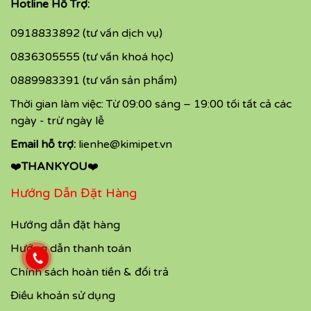
Hotline Hỗ Trợ:
0918833892 (tư vấn dịch vụ)
0836305555 (tư vấn khoá học)
0889983391 (tư vấn sản phẩm)
Thời gian làm việc: Từ 09:00 sáng – 19:00 tối tất cả các
ngày - trừ ngày lễ
Email hỗ trợ:
lienhe@kimipet.vn
❤️
THANKYOU
❤️
Hướng Dẫn Đặt Hàng
Hướng dẫn đặt hàng
Hướng dẫn thanh toán
Chính sách hoàn tiền & đổi trả
Điều khoản sử dụng