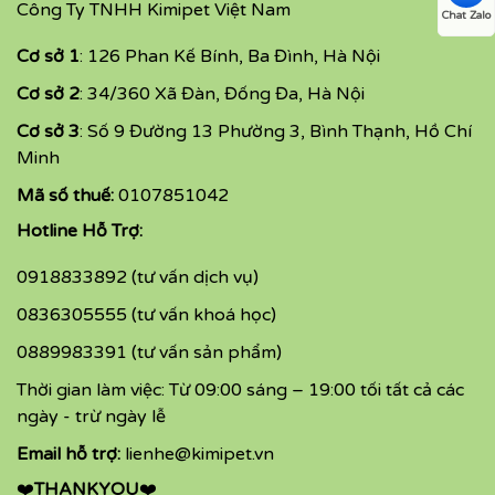
Công Ty TNHH Kimipet Việt Nam
Chat Zalo
Cơ sở 1
: 126 Phan Kế Bính, Ba Đình, Hà Nội
Cơ sở 2
: 34/360 Xã Đàn, Đống Đa, Hà Nội
Cơ sở 3
: Số 9 Đường 13 Phường 3, Bình Thạnh, Hồ Chí
Minh
Mã số thuế:
0107851042
Hotline Hỗ Trợ:
0918833892 (tư vấn dịch vụ)
0836305555 (tư vấn khoá học)
0889983391 (tư vấn sản phẩm)
Thời gian làm việc: Từ 09:00 sáng – 19:00 tối tất cả các
ngày - trừ ngày lễ
Email hỗ trợ:
lienhe@kimipet.vn
❤️
THANKYOU
❤️