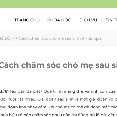
TRANG CHỦ
KHÓA HỌC
DỊCH VỤ
TIN 
HÉ LỘ} 7+ Cách chăm sóc chó mẹ sau sinh #Hiệu quả
 Cách chăm sóc chó mẹ sau s
sinh
liệu bạn đã biết? Quá trình mang thai và sinh con của
ời nuôi rất nhiều. Giai đoạn sau sinh là một giai đoạn vô 
 giai đoạn khá nhạy cảm, khi chó mẹ có thể dễ dàng mắc cá
chưa hiểu rõ nên chăm sóc nhưu nào thì đừng bỏ lỡ bài viết 