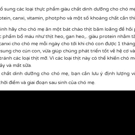
bổ sung các loại thực phẩm giàu chất dinh dưỡng cho chó 
otein, canxi, vitamin, photpho và một số khoáng chất cần th
 sinh hãy cho chó mẹ ăn một bát cháo thịt băm loãng để hồi 
ực phẩm bổ máu như thịt heo, gan heo,.. giàu protein nhằm 
canxi cho chó mẹ mỗi ngày cho tới khi chó con được 1 tháng
sung cho cún con, vừa giúp chúng phát triển tốt về hệ cơ v
tránh các loại thịt mỡ. Vì các loại thịt này có thể khiến chó 
hảy và mất sữa.
 chất dinh dưỡng cho chó mẹ, bạn cần lưu ý định lượng v
hời điểm và giai đoạn sau sinh của chó mẹ.