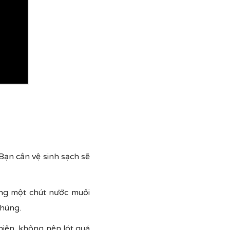
 Bạn cần vệ sinh sạch sẽ
ống một chút nước muối
chúng.
nhiên, không nên lót quá