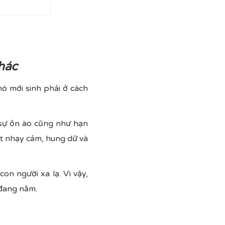
khác
ó mới sinh phải ở cách
 sự ồn ào cũng như hạn
ất nhạy cảm, hung dữ và
n người xa lạ. Vì vậy,
 đang nằm.