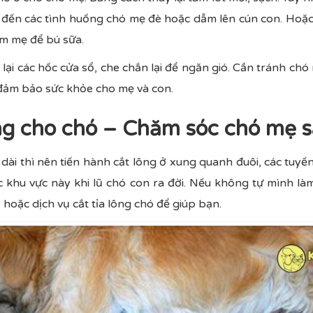
n đến các tình huống chó mẹ đè hoặc dẫm lên cún con. Hoặc k
tìm mẹ để bú sữa.
 lại các hốc cửa sổ, che chắn lại để ngăn gió. Cần tránh chó 
 đảm bảo sức khỏe cho mẹ và con.
ông cho chó – Chăm sóc chó mẹ s
dài thì nên tiến hành cắt lông ở xung quanh đuôi, các tuyến
 khu vực này khi lũ chó con ra đời. Nếu không tự mình là
y hoặc dịch vụ cắt tỉa lông chó để giúp bạn.