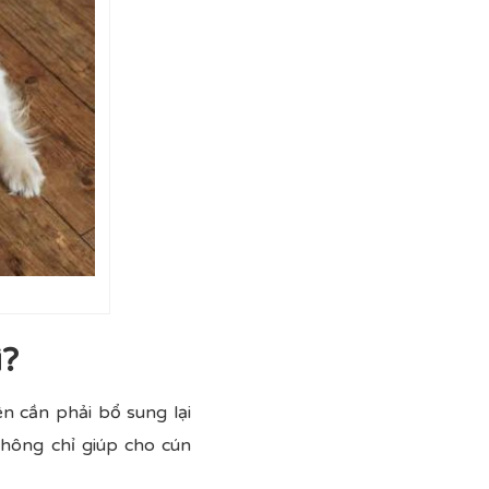
ì?
ên cần phải bổ sung lại
hông chỉ giúp cho cún