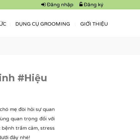
Đăng nhập
Đăng ký
TỨC
DỤNG CỤ GROOMING
GIỚI THIỆU
inh #Hiệu
 chó mẹ đòi hỏi sự quan
cùng quan trọng đối với
c bệnh trầm cảm, stress
dưới đây nhé!