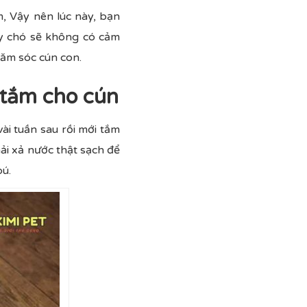
, Vậy nên lúc này, bạn
y chó sẽ không có cảm
hăm sóc cún con.
 tắm cho cún
ài tuần sau rồi mới tắm
ải xả nước thật sạch để
bú.