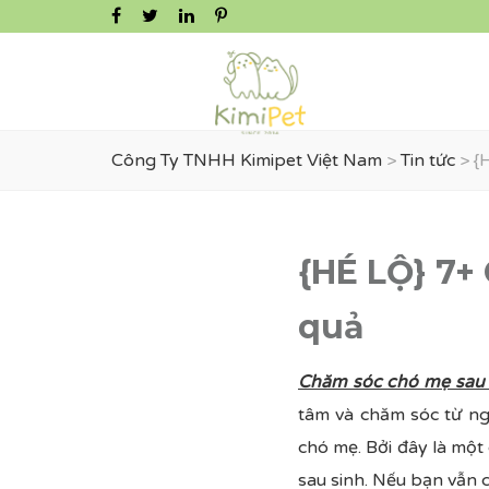
Công Ty TNHH Kimipet Việt Nam
>
Tin tức
>
{
{HÉ LỘ} 7+
quả
Chăm sóc chó mẹ sau 
tâm và chăm sóc từ ngư
chó mẹ. Bởi đây là một
sau sinh. Nếu bạn vẫn 