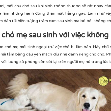
ời, mỗi chú chó sau khi sinh thông thường sẽ rất nhạy cảm
và làm những hành động thân mật hằng ngày, Làm như vậ
m dẫn tới hiện tượng trầm cảm sau sinh mà bỏ bê, không c
 chó mẹ sau sinh với việc không
o chó mẹ mới sinh ngoại trừ việc chó bị lấm bẩn. Hãy chờ v
phải tắm bằng dầu yến mạch dịu nhẹ dành riêng cho chó. Ph
với lượng xà phòng còn sót lại trên người mẹ nó trong lúc 