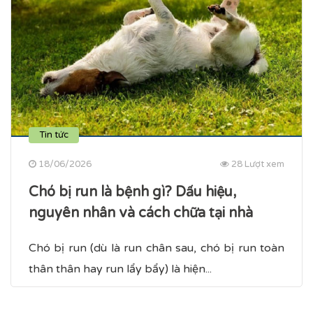
Tin tức
18/06/2026
28 Lượt xem
Chó bị run là bệnh gì? Dấu hiệu,
nguyên nhân và cách chữa tại nhà
Chó bị run (dù là run chân sau, chó bị run toàn
thân​ thân hay run lẩy bẩy) là hiện...