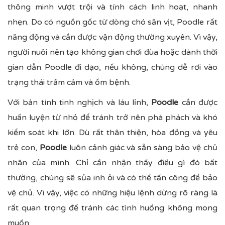
thông minh vượt trội và tính cách linh hoạt, nhanh
nhẹn. Do có nguồn gốc từ dòng chó săn vịt, Poodle rất
năng động và cần được vận động thường xuyên. Vì vậy,
người nuôi nên tạo không gian chơi đùa hoặc dành thời
gian dẫn Poodle đi dạo, nếu không, chúng dễ rơi vào
trạng thái trầm cảm và ốm bệnh.
Với bản tính tinh nghịch và láu lỉnh,
Poodle
cần được
huấn luyện từ nhỏ để tránh trở nên phá phách và khó
kiểm soát khi lớn. Dù rất thân thiện, hòa đồng và yêu
trẻ con,
Poodle
luôn cảnh giác và sẵn sàng bảo vệ chủ
nhân của mình. Chỉ cần nhận thấy điều gì đó bất
thường, chúng sẽ sủa inh ỏi và có thể tấn công để bảo
vệ chủ. Vì vậy, việc có những hiệu lệnh dừng rõ ràng là
rất quan trọng để tránh các tình huống không mong
muốn.