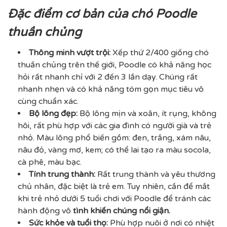
Đặc điểm cơ bản của chó Poodle
thuần chủng
Thông minh vượt trội:
Xếp thứ 2/400 giống chó
thuần chủng trên thế giới, Poodle có khả năng học
hỏi rất nhanh chỉ với 2 đến 3 lần dạy. Chúng rất
nhanh nhẹn và có khả năng tóm gọn mục tiêu vô
cùng chuẩn xác.
Bộ lông đẹp:
Bộ lông mịn và xoăn, ít rụng, không
hôi, rất phù hợp với các gia đình có người già và trẻ
nhỏ. Màu lông phổ biến gồm: đen, trắng, xám nâu,
nâu đỏ, vàng mơ, kem; có thể lai tạo ra màu socola,
cà phê, màu bạc.
Tính trung thành:
Rất trung thành và yêu thương
chủ nhân, đặc biệt là trẻ em. Tuy nhiên, cần để mắt
khi trẻ nhỏ dưới 5 tuổi chơi với Poodle để tránh các
hành động vô
tình khiến chúng nổi giận.
Sức khỏe và tuổi thọ:
Phù hợp nuôi ở nơi có nhiệt