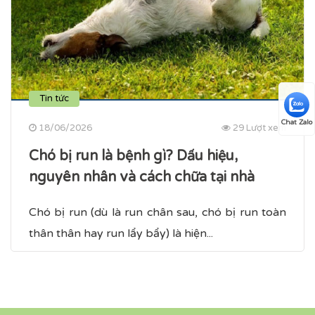
Tin tức
Chat Zalo
18/06/2026
29 Lượt xem
Chó bị run là bệnh gì? Dấu hiệu,
nguyên nhân và cách chữa tại nhà
Chó bị run (dù là run chân sau, chó bị run toàn
thân​ thân hay run lẩy bẩy) là hiện...