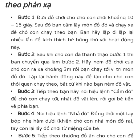
theo phản xạ
Bước 1
: Đưa đồ chơi cho chó con chơi khoảng 10
– 15 giây. Sau đó bạn cầm lấy món đồ đó và chạy xa
để chó con chạy theo bạn. Bạn hãy lặp đi lặp lại
nhiều lần để kích thích bé hứng thú với hoạt động
này.
Bước 2
: Sau khi chó con đã thành thạo bước 1 thì
bạn chuyển qua làm bước 2. Hãy ném đồ chơi của
chó con ra xa khoảng 3m rồi bạn chạy tới vị trí món
đồ đó. Lặp lại hành động này để tạo cho chó con
thói quen chạy theo, bất cứ khi nào bạn ném đồ vật.
Bước 3
: Tiếp theo bạn hãy nói hiệu lệnh “Cầm đồ”
để chó con chạy tới, nhặt đồ vật lên, rồi gọi bé tiến
về phía bạn.
Bước 4
: Nói hiệu lệnh “Nhả đồ”. Đồng thời một tay
bóp nhẹ hàm dưới (khiến chó con nhả món đồ ra),
tay còn lại lấy đồ chơi từ miệng của bé.
Bước 5
: Tiếp theo thưởng đồ ăn cho chó con để