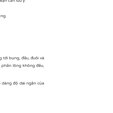
Bạn cần lưu ý:
ụng.
 tới bụng, đầu, đuôi và
n phần lông không đều,
ễ dàng độ dài ngắn của