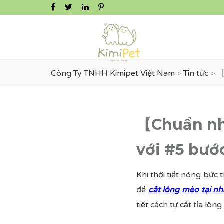
Công Ty TNHH Kimipet Việt Nam
>
Tin tức
>
【
【Chuẩn nhấ
với #5 bướ
Khi thời tiết nóng bức t
để
cắt lông mèo tại nh
tiết cách tự cắt tỉa lôn