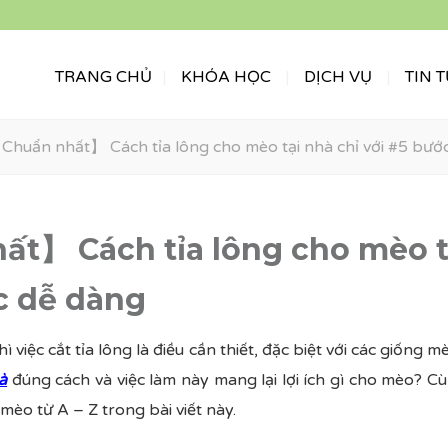
TRANG CHỦ
KHÓA HỌC
DỊCH VỤ
TIN 
Chuẩn nhất】 Cách tỉa lông cho mèo tại nhà chỉ với #5 bướ
t】 Cách tỉa lông cho mèo t
c dễ dàng
hì việc cắt tỉa lông là điều cần thiết, đặc biệt với các giống 
à
đúng cách và việc làm này mang lại lợi ích gì cho mèo? Cù
g mèo từ A – Z trong bài viết này.