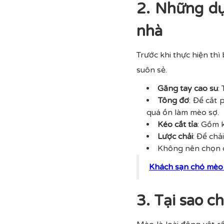
2. Những dụ
nhà
Trước khi thực hiện th
suôn sẻ.
Găng tay cao su
:
Tông đơ
: Để cắt
quá ồn làm mèo sợ.
Kéo cắt tỉa
: Gồm 
Lược chải
: Để chả
Không nên chọn d
Khách sạn chó mèo 
3. Tại sao c