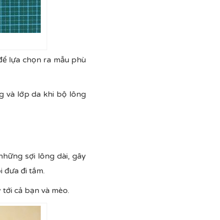
để lựa chọn ra mẫu phù
 và lớp da khi bộ lông
những sợi lông dài, gây
 đưa đi tắm.
y tới cả bạn và mèo.