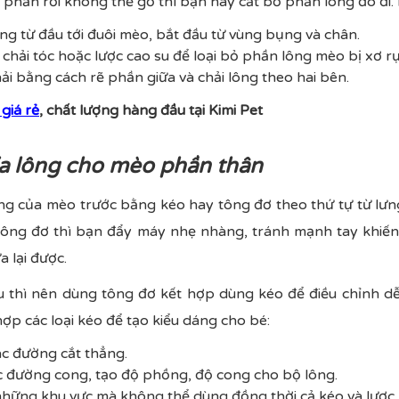
 phần rối không thể gỡ thì bạn hãy cắt bỏ phần lông đó đi. 
g từ đầu tới đuôi mèo, bắt đầu từ vùng bụng và chân.
hải tóc hoặc lược cao su để loại bỏ phần lông mèo bị xơ r
i bằng cách rẽ phần giữa và chải lông theo hai bên.
giá rẻ
, chất lượng hàng đầu tại Kimi Pet
ỉa lông cho mèo phần thân
ng của mèo trước bằng kéo hay tông đơ theo thứ tự từ lưng
i tông đơ thì bạn đẩy máy nhẹ nhàng, tránh mạnh tay khiế
 lại được.
 thì nên dùng tông đơ kết hợp dùng kéo để điều chỉnh d
ợp các loại kéo để tạo kiểu dáng cho bé:
ác đường cắt thẳng.
ác đường cong, tạo độ phồng, độ cong cho bộ lông.
những khu vực mà không thể dùng đồng thời cả kéo và lược.