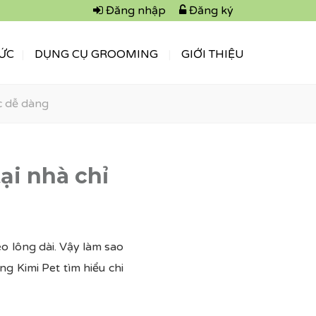
Đăng nhập
Đăng ký
TỨC
DỤNG CỤ GROOMING
GIỚI THIỆU
c dễ dàng
ại nhà chỉ
mèo lông dài. Vậy làm sao
ng Kimi Pet tìm hiểu chi