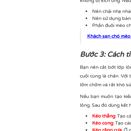
không bị kích ứng. Nếu
Nên chải nhẹ nhàn
Nên sử dụng bàn c
Phần đuôi mèo chả
Khách sạn chó mèo 
Bước 3: Cách t
Bạn nên cắt bớt lớp lô
cuối cùng là chân. Vớ
lởm chởm và rất khó sửa
Nếu bạn muốn tạo kiểu
lông. Sau đó dùng kết h
Kéo thẳng
: Tạo c
Kéo cong
: Tạo c
Kéo răng cưa
: Ở 