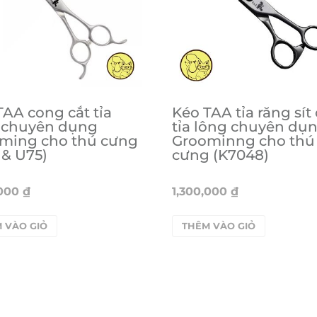
TAA cong cắt tỉa
Kéo TAA tỉa răng sít
g chuyên dụng
tỉa lông chuyên dụ
ming cho thú cưng
Groominng cho thú
 & U75)
cưng (K7048)
,000
₫
1,300,000
₫
 VÀO GIỎ
THÊM VÀO GIỎ