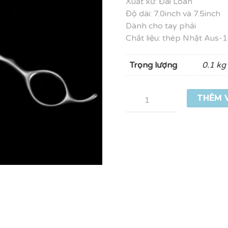
Xuất xứ: Đài Loan
Độ dài: 7.0inch và 7.5inch
Dành cho tay phải
Chất liệu: thép Nhật Aus-
Trọng lượng
0.1 kg
Số
THÊM 
lượng