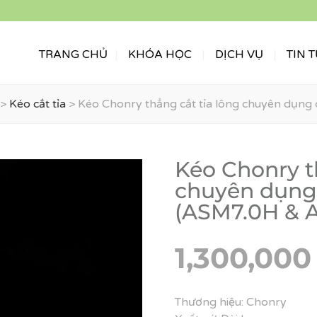
TRANG CHỦ
KHÓA HỌC
DỊCH VỤ
TIN 
>
Kéo cắt tỉa
>
Kéo Chonry thẳng cắt tỉa lông chuyên dụn
Kéo Chonry t
chuyên dụng
(ASM7.0H & 
1,300,00
Thương hiệu: Chonry