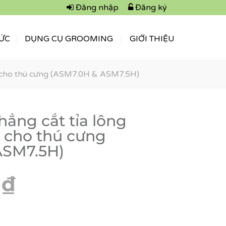
Đăng nhập
Đăng ký
TỨC
DỤNG CỤ GROOMING
GIỚI THIỆU
g cho thú cưng (ASM7.0H & ASM7.5H)
hẳng cắt tỉa lông
 cho thú cưng
ASM7.5H)
0
₫