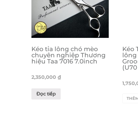
Kéo tỉa lông chó mèo
Kéo 
chuyên nghiệp Thương
lôn
hiệu Taa 7016 7.0inch
Groo
(U70
2,350,000
₫
1,750
Đọc tiếp
THÊM