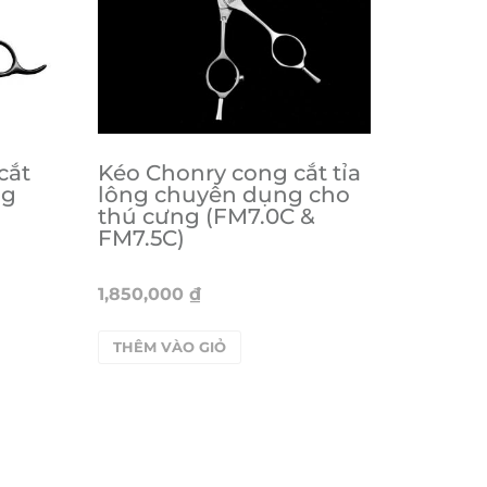
 cắt
Kéo Chonry cong cắt tỉa
ng
lông chuyên dụng cho
thú cưng (FM7.0C &
FM7.5C)
1,850,000
₫
THÊM VÀO GIỎ