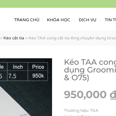
TRANG CHỦ
KHÓA HỌC
DỊCH VỤ
TIN 
>
Kéo cắt tỉa
>
Kéo TAA cong cắt tỉa lông chuyên dụng 
Kéo TAA cong c
dụng Groomi
& O75)
950,000
Thương hiệu: TAA