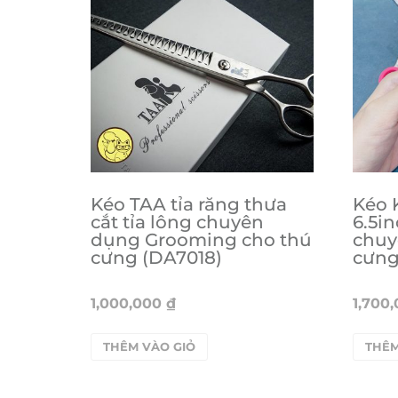
Kéo TAA tỉa răng thưa
Kéo 
cắt tỉa lông chuyên
6.5in
dụng Grooming cho thú
chuy
cưng (DA7018)
cưn
1,000,000
₫
1,700
THÊM VÀO GIỎ
THÊM