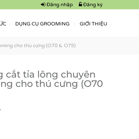
Đăng nhập
Đăng ký
TỨC
DỤNG CỤ GROOMING
GIỚI THIỆU
Grooming cho thú cưng (O70 & O75)
ắt tỉa lông chuyên
ng cho thú cưng (O70
₫