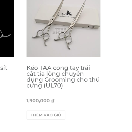
sít
Kéo TAA cong tay trái
cắt tỉa lông chuyên
dụng Grooming cho thú
cưng (UL70)
1,900,000
₫
THÊM VÀO GIỎ