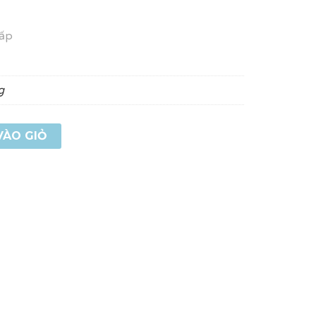
cấp
g
VÀO GIỎ