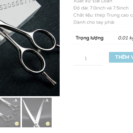
Xuất xứ: Đài Loan
Độ dài: 7.0inch và 7.5inch
Chất liệu: thép Trung cao 
Dành cho tay phải
Trọng lượng
0.01 k
Số
THÊM 
lượng