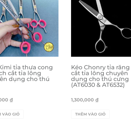
Kimi tỉa thưa cong
Kéo Chonry tỉa răng 
ch cắt tỉa lông
cắt tỉa lông chuyên
ên dụng cho thú
dụng cho thú cưng
g
(AT6030 & AT6532)
,000
₫
1,300,000
₫
 VÀO GIỎ
THÊM VÀO GIỎ