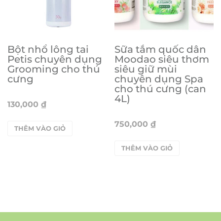
Bột nhổ lông tai
Sữa tắm quốc dân
Petis chuyên dụng
Moodao siêu thơm
Grooming cho thú
siêu giữ mùi
cưng
chuyên dụng Spa
cho thú cưng (can
4L)
130,000
₫
750,000
₫
THÊM VÀO GIỎ
THÊM VÀO GIỎ