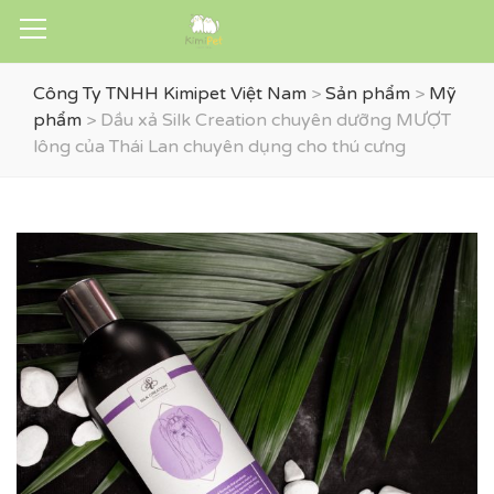
Công Ty TNHH Kimipet Việt Nam
>
Sản phẩm
>
Mỹ
phẩm
>
Dầu xả Silk Creation chuyên dưỡng MƯỢT
lông của Thái Lan chuyên dụng cho thú cưng