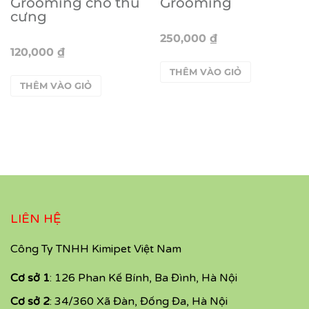
Grooming cho thú
Grooming
cưng
250,000
₫
120,000
₫
THÊM VÀO GIỎ
THÊM VÀO GIỎ
LIÊN HỆ
Công Ty TNHH Kimipet Việt Nam
Cơ sở 1
: 126 Phan Kế Bính, Ba Đình, Hà Nội
Cơ sở 2
: 34/360 Xã Đàn, Đống Đa, Hà Nội