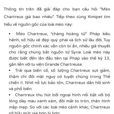
Thông tin trên đã giải đáp cho bạn câu hỏi ”Mèo
Chartreux giá bao nhiêu”. Tiếp theo cùng Kimipet tìm
hiểu về nguồn gốc của loài mèo này:
Mèo Chartreux, “chàng hoàng tử” Pháp kiêu
hãnh, sở hữu vẻ đẹp quý phái và lịch sử lâu đời. Tuy
nguồn gốc chính xác vẫn còn bí ẩn, nhiều giả thuyết
cho rằng chúng bắt nguồn từ Syria. Loài mèo này
được biết đến lần đầu tiên tại Pháp vào thế kỷ 13,
gắn liền với tu viện Grande Chartreuse.
Trải qua biến cố, số lượng Chartreux sụt giảm,
thậm chí đối mặt nguy cơ tuyệt chủng trong Thế
chiến II. Nhờ nỗ lực bảo tồn, Chartreux dần hồi sinh
và phổ biến.
Chartreux thu hút bởi ngoại hình nổi bật với bộ
lông dày màu xanh xám, đôi mắt to tròn, thân hình
mập mạp. So với các loài mèo cảnh khác, Chartreux
sở hữu mức giá hợp lý hơn.