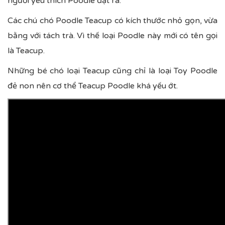
người yêu thích Poodle đặt ra.
Các chú chó Poodle Teacup có kích thước nhỏ gọn, vừa
bằng với tách trà. Vì thế loại Poodle này mới có tên gọi
là Teacup.
Những bé chó loại Teacup cũng chỉ là loại Toy Poodle
đẻ non nên cơ thể Teacup Poodle khá yếu ớt.