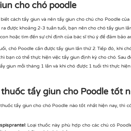
giun cho chó poodle
biết cách tẩy giun và nên tẩy giun cho chú cho Poodle của
 ra được khoảng 2-3 tuần tuổi, bạn nên cho chó tẩy giun lầ
 con hoặc tìm đến sự chỉ định của bác sĩ thú ý để đảm bảo a
i, chó Poodle cần được tẩy giun lần thứ 2. Tiếp đó, khi ch
 thì bạn có thể thực hiện việc tẩy giun định kỳ cho chó. Sau 
ẩy giun mỗi tháng 1 lần và khi chó được 1 tuổi thì thực hiệ
thuốc tẩy giun cho Poodle tốt n
 thuốc tẩy giun cho chó Poodle nào tốt nhất hiện nay, thì 
spisprantel
: Loại thuốc này phù hợp cho các chú có Poodle