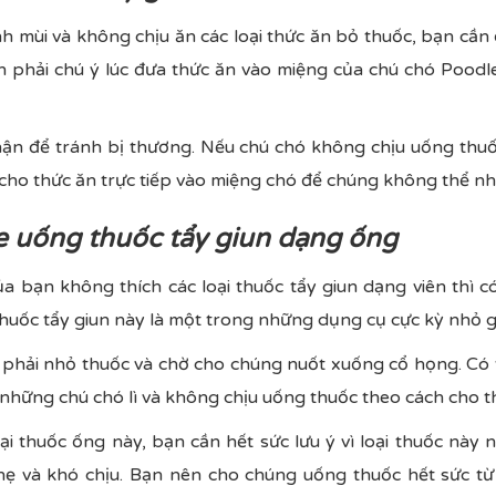
h mùi và không chịu ăn các loại thức ăn bỏ thuốc, bạn cần 
n phải chú ý lúc đưa thức ăn vào miệng của chú chó Poodle
thận để tránh bị thương. Nếu chú chó không chịu uống thuố
 cho thức ăn trực tiếp vào miệng chó để chúng không thể nh
e uống thuốc tẩy giun dạng ống
 bạn không thích các loại thuốc tẩy giun dạng viên thì có
huốc tẩy giun này là một trong những dụng cụ cực kỳ nhỏ 
n phải nhỏ thuốc và chờ cho chúng nuốt xuống cổ họng. Có t
những chú chó lì và không chịu uống thuốc theo cách cho t
oại thuốc ống này, bạn cần hết sức lưu ý vì loại thuốc này 
hẹ và khó chịu. Bạn nên cho chúng uống thuốc hết sức từ