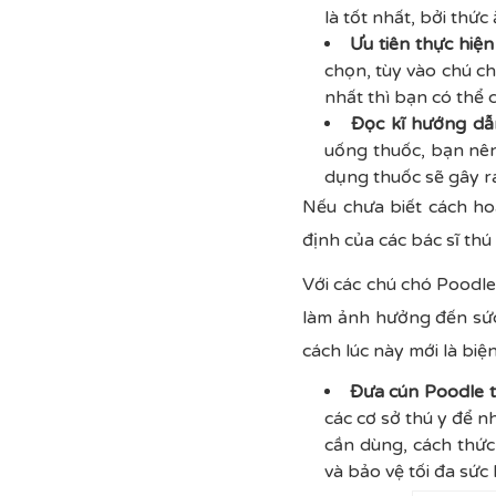
là tốt nhất, bởi thức
Ưu tiên thực hiệ
chọn, tùy vào chú c
nhất thì bạn có thể
Đọc kĩ hướng dẫ
uống thuốc, bạn nên
dụng thuốc sẽ gây r
Nếu chưa biết cách ho
định của các bác sĩ thú 
Với các chú chó Poodle 
làm ảnh hưởng đến sức 
cách lúc này mới là bi
Đưa cún Poodle tớ
các cơ sở thú y để n
cần dùng, cách thứ
và bảo vệ tối đa sức