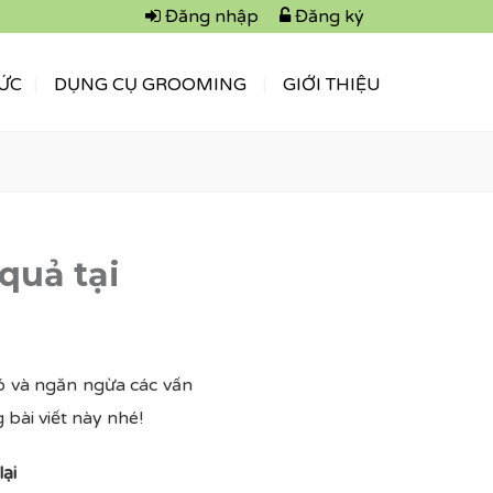
Đăng nhập
Đăng ký
TỨC
DỤNG CỤ GROOMING
GIỚI THIỆU
quả tại
ó và ngăn ngừa các vấn
 bài viết này nhé!
ại