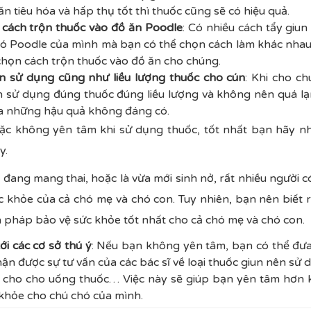
 ăn tiêu hóa và hấp thụ tốt thì thuốc cũng sẽ có hiệu quả.
n cách trộn thuốc vào đồ ăn Poodle
: Có nhiều cách tẩy giu
hó Poodle của mình mà bạn có thể chọn cách làm khác nhau.
 chọn cách trộn thuốc vào đồ ăn cho chúng.
n sử dụng cũng như liều lượng thuốc cho cún
: Khi cho c
 sử dụng đúng thuốc đúng liều lượng và không nên quá lạ
a những hậu quả không đáng có.
ặc không yên tâm khi sử dụng thuốc, tốt nhất bạn hãy nh
y.
đang mang thai, hoặc là vừa mới sinh nở, rất nhiều người có
khỏe của cả chó mẹ và chó con. Tuy nhiên, bạn nên biết r
ện pháp bảo vệ sức khỏe tốt nhất cho cả chó mẹ và chó con.
i các cơ sở thú ý
: Nếu bạn không yên tâm, bạn có thể đư
hận được sự tư vấn của các bác sĩ về loại thuốc giun nên sử 
c cho cho uống thuốc… Việc này sẽ giúp bạn yên tâm hơn 
 khỏe cho chú chó của mình.