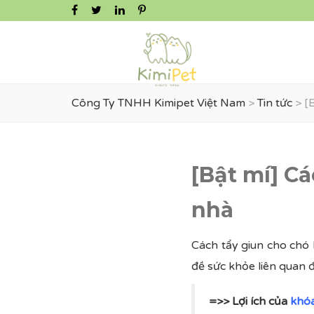
Công Ty TNHH Kimipet Việt Nam
>
Tin tức
>
[
[Bật mí] C
nhà
Cách tẩy giun cho chó
đề sức khỏe liên quan đ
=>> Lợi ích của
khó