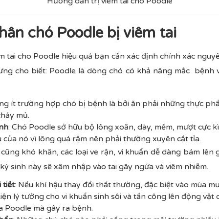
Hướng dẫn trị viêm tai cho Poodle
ân chó Poodle bị viêm tai
 tai cho Poodle hiệu quả bạn cần xác định chính xác nguy
cưng cho biết: Poodle là dòng chó có khả năng mắc bệnh v
ng ít trường hợp chó bị bệnh là bởi ăn phải những thực p
 chảy mủ.
inh
: Chó Poodle sở hữu bộ lông xoăn, dày, mềm, mượt cực kì
 của nó vì lông quá rậm nên phải thường xuyên cắt tỉa.
cũng khó khăn, các loại ve rận, vi khuẩn dễ dàng bám lên 
 ký sinh này sẽ xâm nhập vào tai gây ngứa và viêm nhiễm.
 tiết
: Nếu khí hậu thay đổi thất thường, đặc biệt vào mùa m
kiện lý tưởng cho vi khuẩn sinh sôi và tấn công lên động vật
ủa Poodle mà gây ra bệnh.