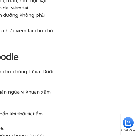
ụi bẩn, râu thực vật
da, viêm tai.
inh dưỡng không phù
 chữa viêm tai cho chó
oodle
cho chúng từ xa. Dưới
găn ngừa vi khuẩn xâm
ẩn khi thời tiết ẩm
e.
Chat Zalo
uống không cân đối