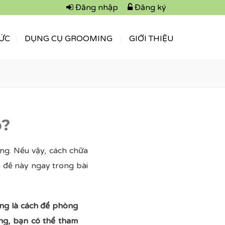
Đăng nhập
Đăng ký
TỨC
DỤNG CỤ GROOMING
GIỚI THIỆU
o?
ọng. Nếu vậy, cách chữa
n đề này ngay trong bài
ũng là cách để phòng
úng, bạn có thể tham