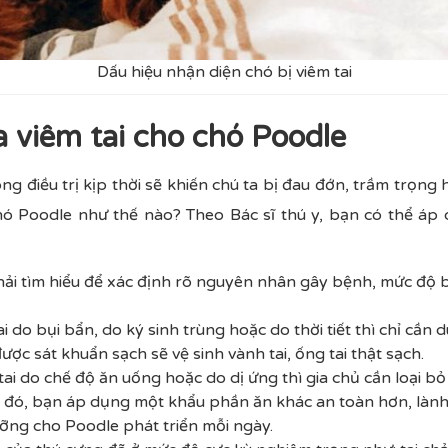
Dấu hiệu nhận diện chó bị viêm tai
 viêm tai cho chó Poodle
ng điều trị kịp thời sẽ khiến chú ta bị đau đớn, trầm trọng 
 chó Poodle như thế nào? Theo Bác sĩ thú y, bạn có thể á
phải tìm hiểu để xác định rõ nguyên nhân gây bệnh, mức độ
ai do bụi bẩn, do ký sinh trùng hoặc do thời tiết thì chỉ cầ
c sát khuẩn sạch sẽ vệ sinh vành tai, ống tai thật sạch.
ai do chế độ ăn uống hoặc do dị ứng thì gia chủ cần loại bỏ
 đó, bạn áp dụng một khẩu phần ăn khác an toàn hơn, là
ỡng cho Poodle phát triển mỗi ngày.