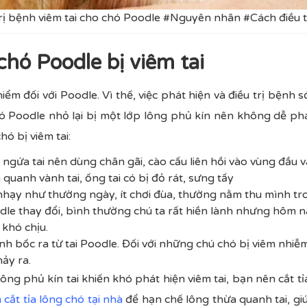
rị bệnh viêm tai cho chó Poodle #Nguyên nhân #Cách điều t
chó Poodle bị viêm tai
iểm đối với Poodle. Vì thế, việc phát hiện và điều trị bệnh 
chó Poodle nhỏ lại bị một lớp lông phủ kín nên không dễ phá
hó bị viêm tai:
ngứa tai nên dùng chân gãi, cào cấu liên hồi vào vùng đầu và
quanh vành tai, ống tai có bị đỏ rát, sưng tấy
hạy như thường ngày, ít chơi đùa, thường nằm thu mình tr
dle thay đổi, bình thường chú ta rất hiền lành nhưng hôm n
 khó chịu.
anh bốc ra từ tai Poodle. Đối với những chú chó bị viêm nhi
ảy ra.
ông phủ kín tai khiến khó phát hiện viêm tai, bạn nên cắt 
 cắt tỉa lông chó tại nhà
để hạn chế lông thừa quanh tai, gi