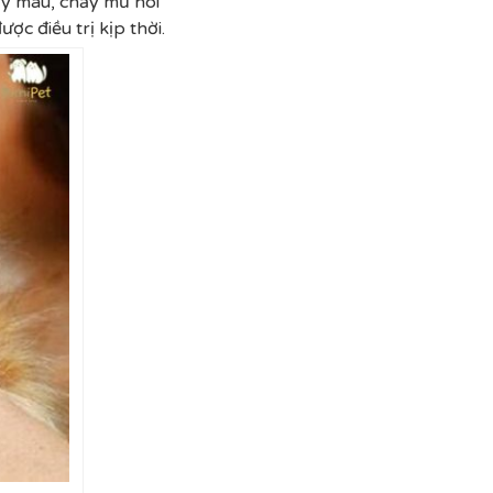
ảy máu, chảy mủ hôi
ợc điều trị kịp thời.