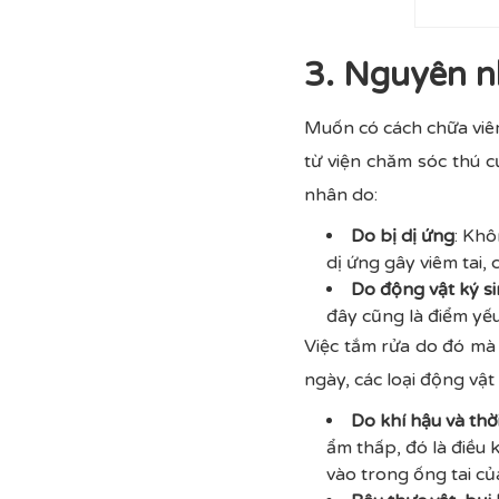
3. Nguyên nh
Muốn có cách chữa viêm
từ viện chăm sóc thú 
nhân do:
Do bị dị ứng
: Khô
dị ứng gây viêm tai,
Do động vật ký s
đây cũng là điểm yếu
Việc tắm rửa do đó mà 
ngày, các loại động vật
Do khí hậu và thời
ẩm thấp, đó là điều 
vào trong ống tai c