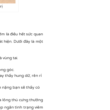
rị
sớm là điều hết sức quan
t hiện. Dưới đây là một
 vùng tai.
ong góc.
ay thấy hung dữ, rên rỉ
ễm nặng bạn sẽ thấy có
tỉa lông thú cưng thường
úp ngăn tình trạng viêm