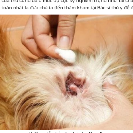
của thú cưng đã ở mức độ cực kỳ nghiêm trọng như: tai ch
 toàn nhất là đưa chú ta đến thăm khám tại Bác sĩ thú y để đư