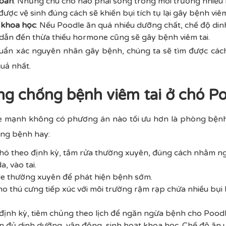
 bẩn
: Những chú chó nào phải sống trong môi trường nhiều b
ợc vệ sinh đúng cách sẽ khiến bụi tích tụ lại gây bệnh viêm 
 khoa học
: Nếu Poodle ăn quá nhiều dưỡng chất, chế độ d
dẫn đến thừa thiếu hormone cũng sẽ gây bệnh viêm tai.
huẩn xác nguyên nhân gây bệnh, chúng ta sẽ tìm được cách
uả nhất.
ng chống bệnh viêm tai ở chó P
 mạnh không có phương án nào tối ưu hơn là phòng bệnh 
òng bệnh hay:
 chó theo định kỳ, tắm rửa thường xuyên, đúng cách nhằm n
, vào tai.
dle thường xuyên để phát hiện bệnh sớm.
 thú cưng tiếp xúc với môi trường rậm rạp chứa nhiều bụi b
ịnh kỳ, tiêm chủng theo lịch để ngăn ngừa bệnh cho Poodl
 đủ dinh dưỡng, vận động, sinh hoạt khoa học. Chế độ ăn 