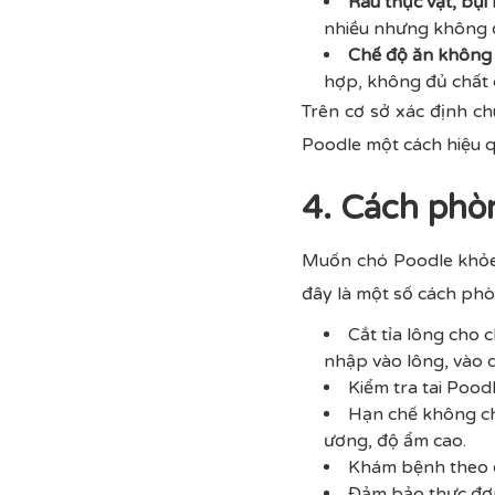
Râu thực vật, bụi
nhiều nhưng không đư
Chế độ ăn không
hợp, không đủ chất 
Trên cơ sở xác định c
Poodle một cách hiệu q
4. Cách phò
Muốn chó Poodle khỏe
đây là một số cách ph
Cắt tỉa lông cho
nhập vào lông, vào da
Kiểm tra tai Poo
Hạn chế không cho
ương, độ ẩm cao.
Khám bệnh theo đ
Đảm bảo thực đơn