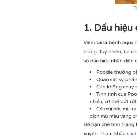
T
1. Dấu hiệu 
Viêm tai là bệnh nguy h
trọng. Tuy nhiên, tai 
số dấu hiệu nhận diện c
Poodle thường bị 
Quan sát kỹ phần 
Cún không chạy n
Tính tình của Poo
nhiều, cơ thể bứt rứt
Có mùi hôi, mùi t
dịch mủ màu vàng ch
Để hạn chế tình trạng l
xuyên. Tham khảo
cách