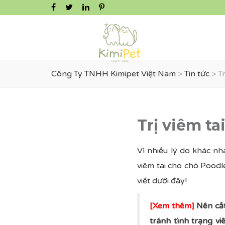
Công Ty TNHH Kimipet Việt Nam
>
Tin tức
>
T
Trị viêm t
Vì nhiều lý do khác nh
viêm tai cho chó Poodl
viết dưới đây!
[Xem thêm]
Nên cắt
tránh tình trạng vi