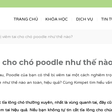
TRANG CHỦ
KHÓA HỌC
DỊCH VỤ
TIN 
rị viêm tai cho chó poodle như thế nào?
ai cho chó poodle như thế nà
au, Poodle của bạn có thể bị viêm tai một cách nghiêm tr
e như thế nào an toàn, hiệu quả? Cùng Kimipet tìm hiểu vấ
 tỉa lông chó thường xuyên, nhất là vùng quanh tai, đây c
êm tai hiệu quả. Nếu bạn không tự tin cắt tỉa lông cho ch