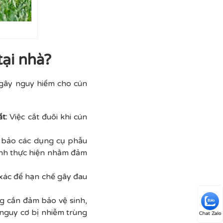
tại nhà?
 gây nguy hiểm cho cún
ất:
Việc cắt đuôi khi cún
m bảo các dụng cụ phẫu
rình thực hiện nhằm đảm
 xác để hạn chế gây đau
ng cần đảm bảo vệ sinh,
 nguy cơ bị nhiễm trùng
Chat Zalo