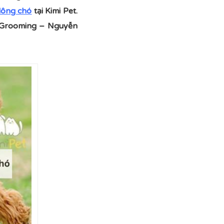
 lông chó
tại Kimi Pet.
c Grooming – Nguyễn