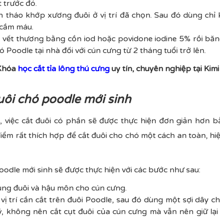
t trước đó.
h tháo khớp xương đuôi ở vị trí đã chọn. Sau đó dùng chỉ kh
 cầm máu.
g vết thương bằng cồn iod hoặc povidone iodine 5% rồi băng
ó Poodle tại nhà đối với cún cưng từ 2 tháng tuổi trở lên.
hóa
học cắt tỉa lông thú cưng
uy tín, chuyên nghiệp tại Kimi
uôi chó poodle mới sinh
a, việc cắt đuôi có phần sẽ được thực hiện đơn giản hơn
điểm rất thích hợp để cắt đuôi cho chó một cách an toàn, hi
oodle mới sinh sẽ được thực hiện với các bước như sau:
vùng đuôi và hậu môn cho cún cưng.
 vị trí cần cắt trên đuôi Poodle, sau đó dùng một sợi dây 
ý, không nên cắt cụt đuôi của cún cưng mà vẫn nên giữ lạ