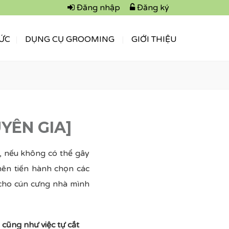
Đăng nhập
Đăng ký
TỨC
DỤNG CỤ GROOMING
GIỚI THIỆU
UYÊN GIA]
t, nếu không có thể gây
nên tiến hành chọn các
 cho cún cưng nhà mình
cũng như việc tự cắt