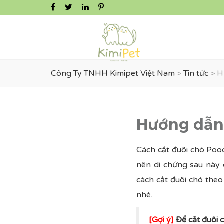
Công Ty TNHH Kimipet Việt Nam
>
Tin tức
>
H
Hướng dẫn 
Cách cắt đuôi chó Pood
nên di chứng sau này 
cách cắt đuôi chó the
nhé.
[Gợi ý]
Để cắt đuôi 