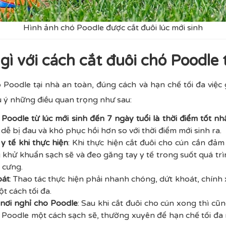
Hình ảnh chó Poodle được cắt đuôi lúc mới sinh
 gì với cách cắt đuôi chó Poodle 
 Poodle tại nhà an toàn, đúng cách và hạn chế tối đa việc
 ý những điều quan trọng như sau:
Poodle từ lúc mới sinh đến 7 ngày tuổi là thời điểm tốt nh
 dễ bị đau và khó phục hồi hơn so với thời điểm mới sinh ra.
y tế khi thực hiện
: Khi thực hiện cắt đuôi cho cún cần đả
g khử khuẩn sạch sẽ và đeo găng tay y tế trong suốt quá t
 cưng.
oát
: Thao tác thực hiện phải nhanh chóng, dứt khoát, chính
t cách tối đa.
nơi nghỉ cho Poodle
: Sau khi cắt đuôi cho cún xong thì cũ
 Poodle một cách sạch sẽ, thường xuyên để hạn chế tối đa