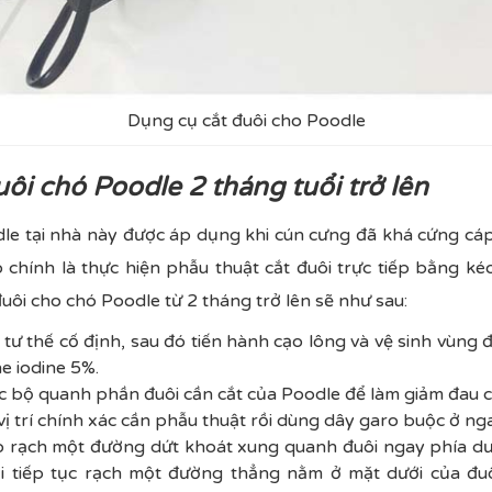
Dụng cụ cắt đuôi cho Poodle
uôi chó Poodle 2 tháng tuổi trở lên
dle tại nhà này được áp dụng khi cún cưng đã khá cứng c
 chính là thực hiện phẫu thuật cắt đuôi trực tiếp bằng ké
uôi cho chó Poodle từ 2 tháng trở lên sẽ như sau:
ở tư thế cố định, sau đó tiến hành cạo lông và vệ sinh vùng
e iodine 5%.
ục bộ quanh phần đuôi cần cắt của Poodle để làm giảm đau 
 vị trí chính xác cần phẫu thuật rồi dùng dây garo buộc ở ng
o rạch một đường dứt khoát xung quanh đuôi ngay phía d
i tiếp tục rạch một đường thẳng nằm ở mặt dưới của đuô