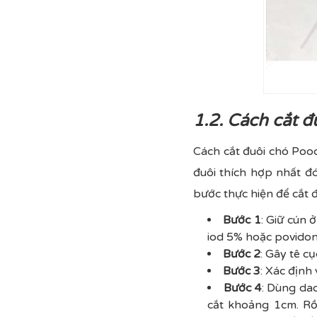
1.2. Cách cắt đ
Cách cắt đuôi chó Poo
đuôi thích hợp nhất đó
bước thực hiện để cắt đ
Bước 1
: Giữ cún 
iod 5% hoặc povidon
Bước 2
: Gây tê c
Bước 3
: Xác định
Bước 4
: Dùng da
cắt khoảng 1cm. Rồ