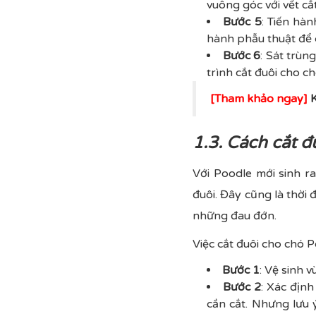
vuông góc với vết cắ
Bước 5
: Tiến hàn
hành phẫu thuật để
Bước 6
: Sát trùn
trình cắt đuôi cho ch
[Tham khảo ngay]
K
1.3. Cách cắt đ
Với Poodle mới sinh r
đuôi. Đây cũng là thời 
những đau đớn.
Việc cắt đuôi cho chó P
Bước 1
: Vệ sinh 
Bước 2
: Xác định
cần cắt. Nhưng lưu 