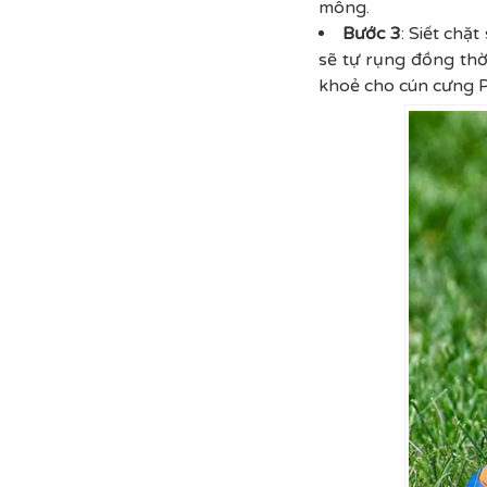
mông.
Bước 3
: Siết chặ
sẽ tự rụng đồng thờ
khoẻ cho cún cưng 