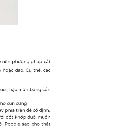
áp nên phương pháp cắt
o hoặc dao. Cụ thể, các
 đuôi, hậu môn bằng cồn
cho cún cưng.
ay phía trên để cố định.
ưới đốt khớp đuôi muốn
i Poodle sao cho thật